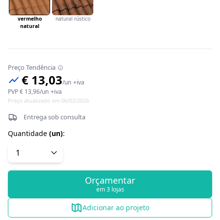
vermelho
natural rústico
natural
Preço Tendência
€ 13,03
/
un
+iva
PVP
€ 13,96
/
un
+iva
Preço atualizado em 06/02/2026
Entrega sob consulta
Quantidade
(
un
)
:
Orçamentar
em 3 lojas
Adicionar ao projeto