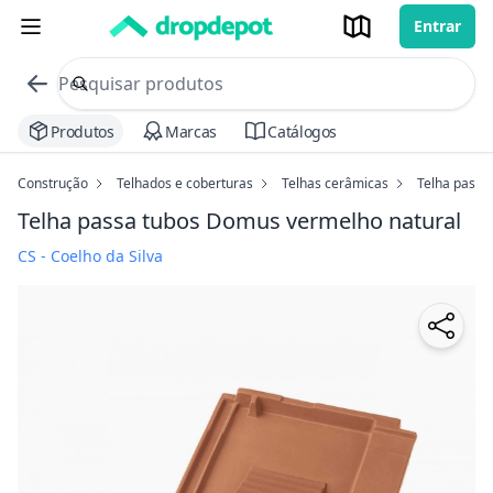
Entrar
commerce search no header
Procurar
Produtos
Marcas
Catálogos
Construção
Telhados e coberturas
Telhas cerâmicas
Telha passa
Telha passa tubos Domus
vermelho natural
CS - Coelho da Silva