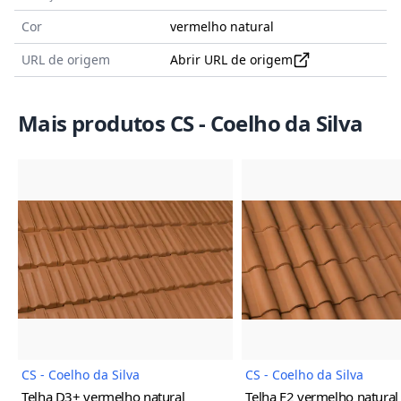
Cor
vermelho natural
URL de origem
Abrir URL de origem
Mais produtos CS - Coelho da Silva
Imagem do Produto
Imagem
CS - Coelho da Silva
CS - Coelho da Silva
Telha D3+
vermelho natural
Telha F2
vermelho natural