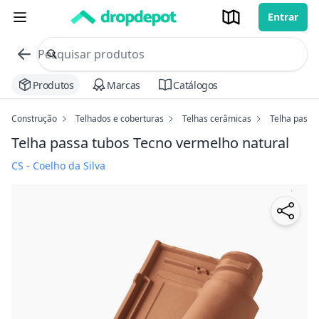
Entrar
commerce search no header
Procurar
Produtos
Marcas
Catálogos
Construção
Telhados e coberturas
Telhas cerâmicas
Telha passa
Telha passa tubos Tecno
vermelho natural
CS - Coelho da Silva