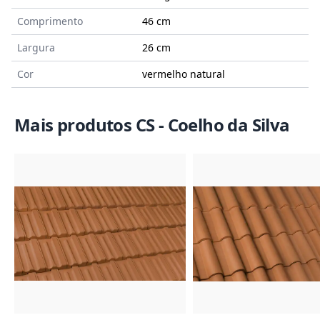
Comprimento
46 cm
Largura
26 cm
Cor
vermelho natural
Mais produtos CS - Coelho da Silva
Imagem do Produto
Imagem