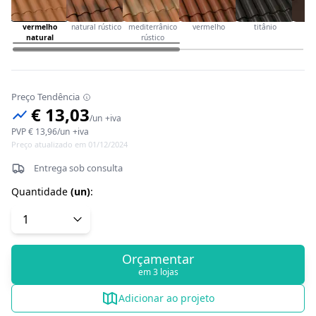
vermelho
natural rústico
mediterrânico
vermelho
titânio
ca
natural
rústico
Preço Tendência
€ 13,03
/
un
+iva
PVP
€ 13,96
/
un
+iva
Preço atualizado em 01/12/2024
Entrega sob consulta
Quantidade
(
un
)
:
Orçamentar
em 3 lojas
Adicionar ao projeto