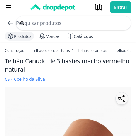
Entrar
commerce search no header
Procurar
Produtos
Marcas
Catálogos
Construção
Telhados e coberturas
Telhas cerâmicas
Telhão Canu
Telhão Canudo de 3 hastes macho
vermelho
natural
CS - Coelho da Silva