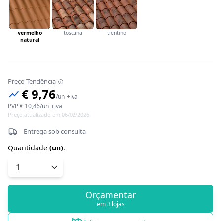
vermelho
toscana
trentino
natural
Preço Tendência
€ 9,76
/
un
+iva
PVP
€ 10,46
/
un
+iva
Preço atualizado em 06/02/2026
Entrega sob consulta
Quantidade
(
un
)
:
Orçamentar
em 3 lojas