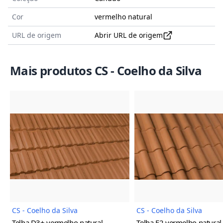
Cor
vermelho natural
URL de origem
Abrir URL de origem
Mais produtos CS - Coelho da Silva
Imagem do Produto
Imagem
CS - Coelho da Silva
CS - Coelho da Silva
Telha D3+
vermelho natural
Telha F2
vermelho natural