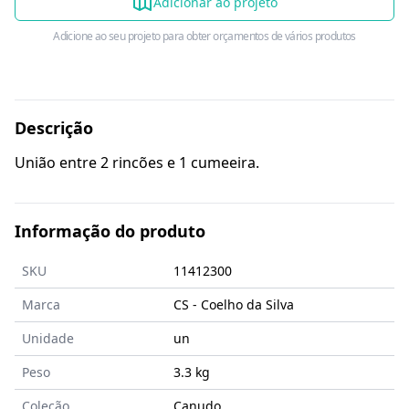
Adicionar ao projeto
Adicione ao seu projeto para obter orçamentos de vários produtos
Descrição
União entre 2 rincões e 1 cumeeira.
Informação do produto
SKU
11412300
Marca
CS - Coelho da Silva
Unidade
un
Peso
3.3 kg
Coleção
Canudo