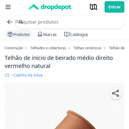
Entrar
commerce search no header
Procurar
Produtos
Marcas
Catálogos
Construção
Telhados e coberturas
Telhas cerâmicas
Telhão de in
Telhão de início de beirado médio direito
vermelho natural
CS - Coelho da Silva