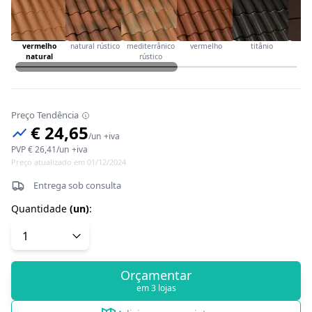
vermelho
natural rústico
mediterrânico
vermelho
titânio
ca
natural
rústico
Preço Tendência
€ 24,65
/
un
+iva
PVP
€ 26,41
/
un
+iva
Preço atualizado em 01/12/2024
Entrega sob consulta
Quantidade
(
un
)
:
Orçamentar
em 3 lojas