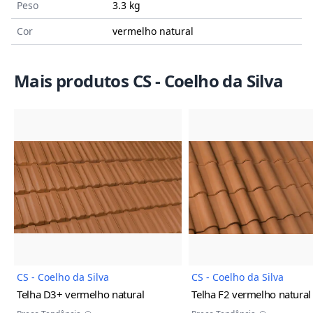
Peso
3.3 kg
Cor
vermelho natural
Mais produtos CS - Coelho da Silva
Imagem do Produto
Imagem
CS - Coelho da Silva
CS - Coelho da Silva
Telha D3+
vermelho natural
Telha F2
vermelho natural