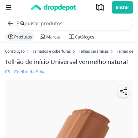
Entrar
commerce search no header
Procurar
Produtos
Marcas
Catálogos
Construção
Telhados e coberturas
Telhas cerâmicas
Telhão de in
Telhão de início Universal
vermelho natural
CS - Coelho da Silva