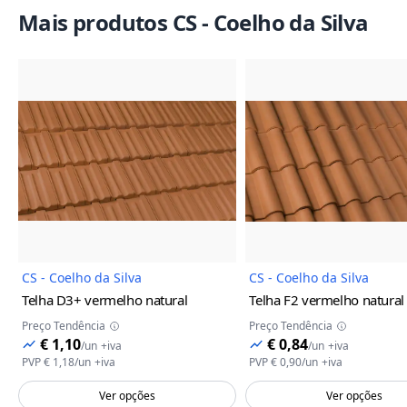
Mais produtos CS - Coelho da Silva
Imagem do Produto
Imagem
CS - Coelho da Silva
CS - Coelho da Silva
Telha D3+
vermelho natural
Telha F2
vermelho natural
Preço Tendência
Preço Tendência
€ 1,10
€ 0,84
/
un
+iva
/
un
+iva
PVP
€ 1,18
/
un
+iva
PVP
€ 0,90
/
un
+iva
Ver opções
Ver opções