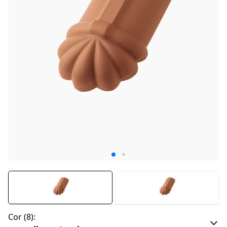
Cor
(
8
):