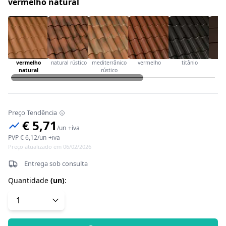
vermelho natural
vermelho
natural rústico
mediterrânico
vermelho
titânio
ca
natural
rústico
Preço Tendência
€ 5,71
/
un
+iva
PVP
€ 6,12
/
un
+iva
Preço atualizado em 06/02/2026
Entrega sob consulta
Quantidade
(
un
)
: