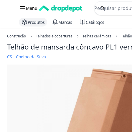
commerce searc
Menu
Procurar
Produtos
Marcas
Catálogos
Construção
Telhados e coberturas
Telhas cerâmicas
Telhã
Telhão de mansarda côncavo PL1
ver
CS - Coelho da Silva