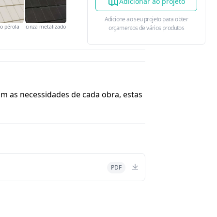
Adicionar ao projeto
Adicione ao seu projeto para obter
o pérola
cinza metalizado
orçamentos de vários produtos
 as necessidades de cada obra, estas
PDF