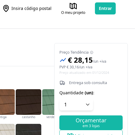
Insira código postal
Entrar
O meu projeto
Preço Tendência
€ 28,15
/
un
+iva
PVP
€ 30,16
/
un
+iva
Preço atualizado em 01/12/2024
Entrega sob consulta
Quantidade
(
un
)
:
ntiga
castanho
verde cobre
Orçamentar
em 3 lojas