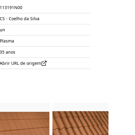
113191N00
CS - Coelho da Silva
un
Plasma
35 anos
Abrir URL de origem
uto
Imagem do Produto
Imagem do Produto