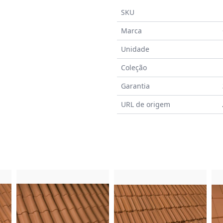
SKU
Marca
Unidade
Coleção
Garantia
URL de origem
a
do Produto
Imagem do Produto
Imagem do Prod