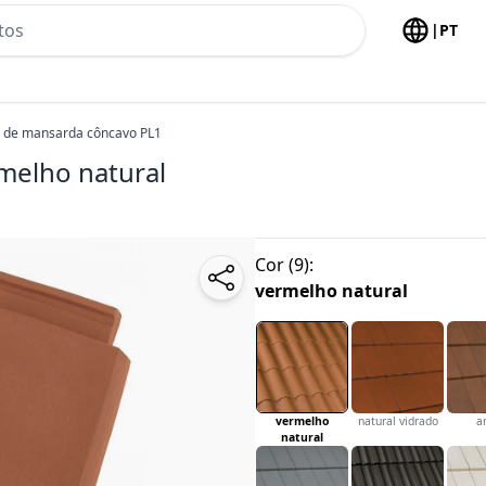
h no header
|
PT
o de mansarda côncavo PL1
melho natural
Cor
(
9
):
vermelho natural
vermelho
natural vidrado
a
natural