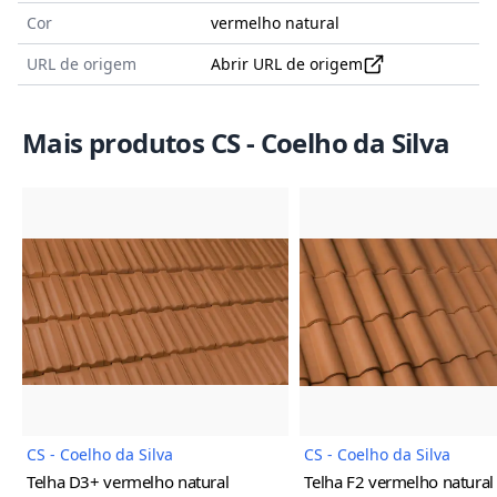
Cor
vermelho natural
URL de origem
Abrir URL de origem
Mais produtos CS - Coelho da Silva
Imagem do Produto
Imagem
CS - Coelho da Silva
CS - Coelho da Silva
Telha D3+
vermelho natural
Telha F2
vermelho natural