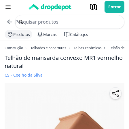
Entrar
commerce search no header
Procurar
Produtos
Marcas
Catálogos
Construção
Telhados e coberturas
Telhas cerâmicas
Telhão de 
Telhão de mansarda convexo MR1
vermelho
natural
CS - Coelho da Silva