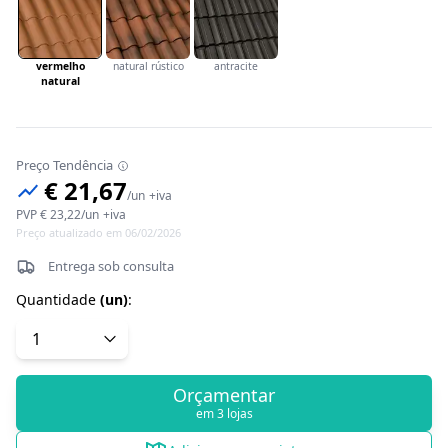
vermelho
natural rústico
antracite
natural
Preço Tendência
€ 21,67
/
un
+iva
PVP
€ 23,22
/
un
+iva
Preço atualizado em 06/02/2026
Entrega sob consulta
Quantidade
(
un
)
:
Orçamentar
em 3 lojas