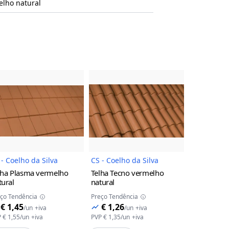
elho natural
uto
Imagem do Produto
Imagem do Produto
 - Coelho da Silva
CS - Coelho da Silva
CS - Coelho
lha Plasma
vermelho
Telha Tecno
vermelho
Telha Globa
tural
natural
Preço Tendên
ço Tendência
Preço Tendência
€ 1,15
/
€ 1,45
€ 1,26
/
un
+iva
/
un
+iva
PVP
€ 1,23
/
u
P
€ 1,55
/
un
+iva
PVP
€ 1,35
/
un
+iva
Adicion