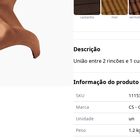
castanho
mel
vermel
Descrição
União entre 2 rincões e 1 cu
Informação do produto
SKU
1115
Marca
CS - 
Unidade
un
Peso
1.2 k