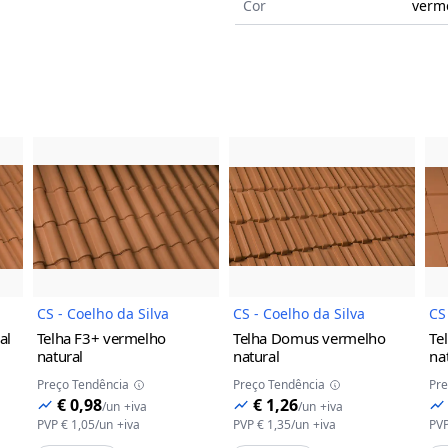
Cor
verm
a
do Produto
Imagem do Produto
Imagem do Prod
CS - Coelho da Silva
CS - Coelho da Silva
CS
al
Telha F3+
vermelho
Telha Domus
vermelho
Te
natural
natural
na
Preço Tendência
Preço Tendência
Pre
€ 0,98
€ 1,26
/
un
+iva
/
un
+iva
PVP
€ 1,05
/
un
+iva
PVP
€ 1,35
/
un
+iva
PV