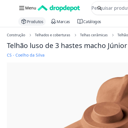
commerce searc
Menu
Procurar
Produtos
Marcas
Catálogos
Construção
Telhados e coberturas
Telhas cerâmicas
Telhão
Telhão luso de 3 hastes macho Júnior
CS - Coelho da Silva