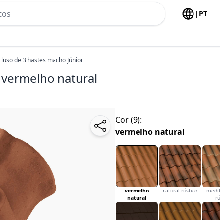
h no header
|
PT
 luso de 3 hastes macho Júnior
vermelho natural
Cor
(
9
):
vermelho natural
vermelho
natural rústico
medit
natural
rú