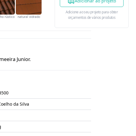
Adicionar ao projeto
Adicione ao seu projeto para obter
ho rústico
natural vidrado
orçamentos de vários produtos
meeira Junior.
3500
Coelho da Silva
g