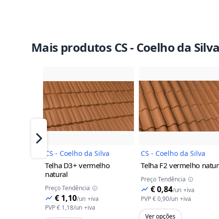
Mais produtos CS - Coelho da Silv
Imagem do Produto
Imagem 
Próximo
CS - Coelho da Silva
CS - Coelho da Silva
Telha D3+
vermelho
Telha F2
vermelho natur
natural
Preço Tendência
Preço Tendência
€ 0,84
/
un
+iva
€ 1,10
/
un
+iva
PVP
€ 0,90
/
un
+iva
PVP
€ 1,18
/
un
+iva
Ver opções