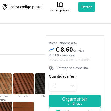
Insira código postal
Entrar
O meu projeto
Preço Tendência
€ 8,60
/
un
+iva
PVP
€ 9,21
/
un
+iva
Preço atualizado em 01/12/2024
Entrega sob consulta
Quantidade
(
un
)
:
errânico
vermelho
titânio
Orçamentar
stico
em 3 lojas