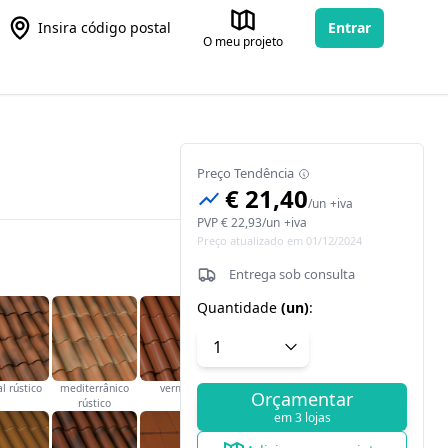
Insira código postal
Entrar
O meu projeto
Preço Tendência
€ 21,40
/
un
+iva
PVP
€ 22,93
/
un
+iva
Preço atualizado em 01/12/2024
Entrega sob consulta
Quantidade
(
un
)
:
l rústico
mediterrânico
vermelho
Orçamentar
rústico
em 3 lojas