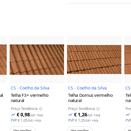
a
do Produto
Imagem do Produto
Imagem do Prod
CS - Coelho da Silva
CS - Coelho da Silva
CS
al
Telha F3+
vermelho
Telha Domus
vermelho
Te
natural
natural
na
Preço Tendência
Preço Tendência
Pre
€ 0,98
€ 1,26
/
un
+iva
/
un
+iva
PVP
€ 1,05
/
un
+iva
PVP
€ 1,35
/
un
+iva
PV
Ver opções
Ver opções
V