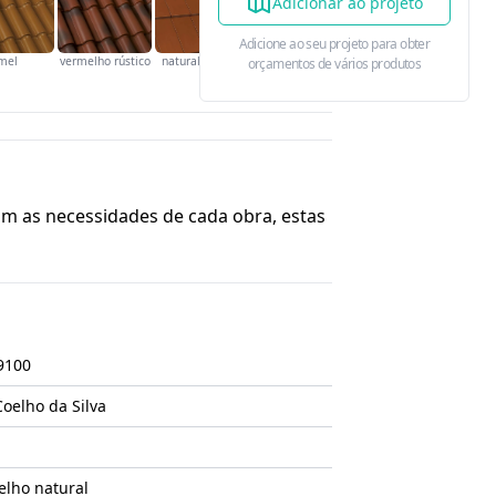
Adicionar ao projeto
Adicione ao seu projeto para obter
mel
vermelho rústico
natural vidrado
orçamentos de vários produtos
 as necessidades de cada obra, estas
9100
Coelho da Silva
elho natural