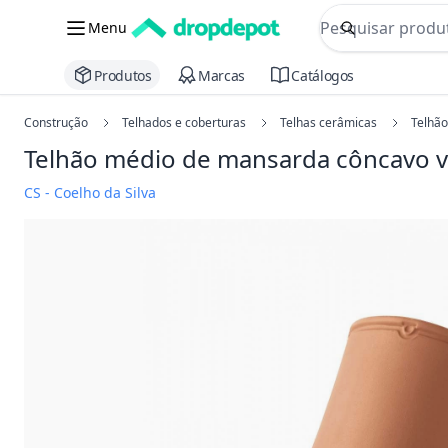
commerce searc
Menu
Procurar
Produtos
Marcas
Catálogos
Construção
Telhados e coberturas
Telhas cerâmicas
Telhã
Telhão médio de mansarda côncavo
CS - Coelho da Silva