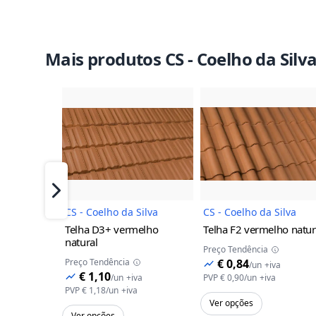
Mais produtos CS - Coelho da Silv
Imagem do Produto
Imagem 
Próximo
CS - Coelho da Silva
CS - Coelho da Silva
Telha D3+
vermelho
Telha F2
vermelho natur
natural
Preço Tendência
Preço Tendência
€ 0,84
/
un
+iva
€ 1,10
/
un
+iva
PVP
€ 0,90
/
un
+iva
PVP
€ 1,18
/
un
+iva
Ver opções
Ver opções