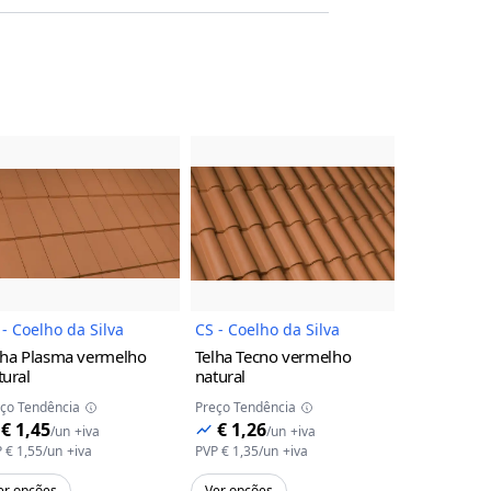
uto
Imagem do Produto
Imagem do Produto
 - Coelho da Silva
CS - Coelho da Silva
CS - Coelho
lha Plasma
vermelho
Telha Tecno
vermelho
Telha Globa
tural
natural
Preço Tendên
ço Tendência
Preço Tendência
€ 1,15
/
€ 1,45
€ 1,26
/
un
+iva
/
un
+iva
PVP
€ 1,23
/
u
P
€ 1,55
/
un
+iva
PVP
€ 1,35
/
un
+iva
Adicion
er opções
Ver opções