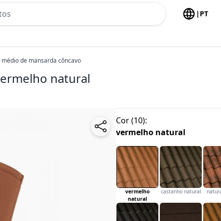
h no header
|
PT
o médio de mansarda côncavo
vermelho natural
Cor
(
10
):
vermelho natural
vermelho
castanho natural
natura
natural