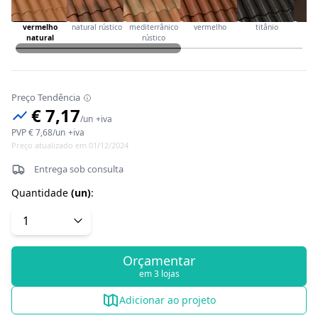
vermelho
natural rústico
mediterrânico
vermelho
titânio
ca
natural
rústico
Preço Tendência
€ 7,17
/
un
+iva
PVP
€ 7,68
/
un
+iva
Preço atualizado em 01/12/2024
Entrega sob consulta
Quantidade
(
un
)
:
Orçamentar
em 3 lojas
Adicionar ao projeto