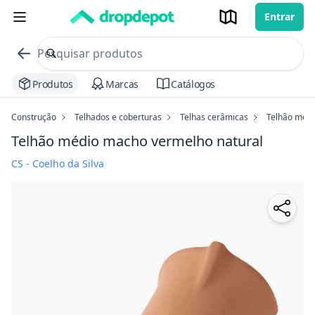
Entrar
commerce search no header
Procurar
Produtos
Marcas
Catálogos
Construção
Telhados e coberturas
Telhas cerâmicas
Telhão méd
Telhão médio macho
vermelho natural
CS - Coelho da Silva