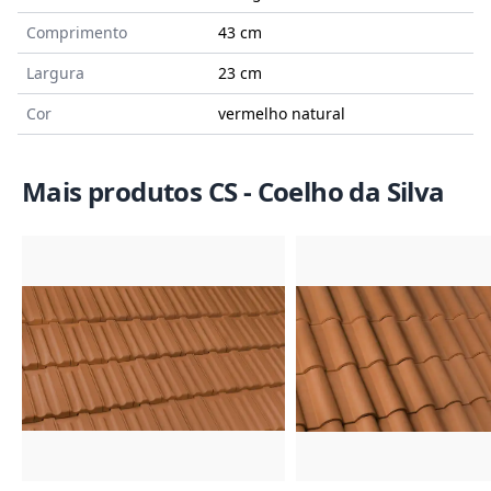
Comprimento
43 cm
Largura
23 cm
Cor
vermelho natural
Mais produtos CS - Coelho da Silva
Imagem do Produto
Imagem