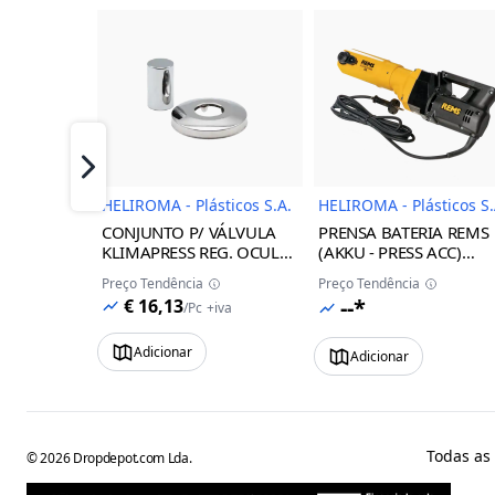
Imagem do Produto
Imagem 
Próximo
HELIROMA - Plásticos S.A.
HELIROMA - Plásticos S.
CONJUNTO P/ VÁLVULA
PRENSA BATERIA REMS
KLIMAPRESS REG. OCULTA
(AKKU - PRESS ACC)
BRANCA 16/32 HELIROMA
HELIROMA
Preço Tendência
Preço Tendência
--*
€ 16,13
/
Pc
+iva
Adicionar
Adicionar
Todas as
©
2026
Dropdepot.com Lda.