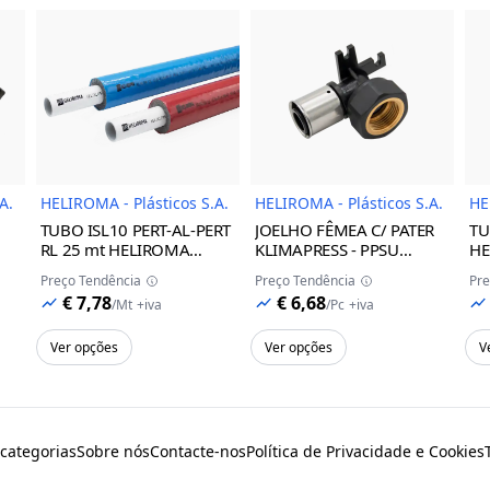
do Produto
Imagem do Produto
Imagem do Prod
A.
HELIROMA - Plásticos S.A.
HELIROMA - Plásticos S.A.
HE
TUBO ISL10 PERT-AL-PERT
JOELHO FÊMEA C/ PATER
TU
RL 25 mt HELIROMA
KLIMAPRESS - PPSU
HE
AZUL, 25x2.5
HELIROMA
16x1/2
11
Preço Tendência
Preço Tendência
Pre
€ 7,78
€ 6,68
/
Mt
+iva
/
Pc
+iva
Ver opções
Ver opções
V
 categorias
Sobre nós
Contacte-nos
Política de Privacidade e Cookies