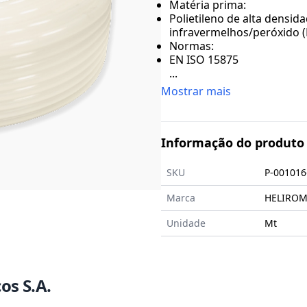
Matéria prima:
Polietileno de alta densid
infravermelhos/peróxido (
Normas:
EN ISO 15875
...
Mostrar mais
Informação do produto
SKU
P-001016
Marca
HELIROMA 
Unidade
Mt
os S.A.