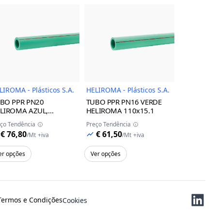
uto
Imagem do Produto
Imagem do Produto
LIROMA - Plásticos S.A.
HELIROMA - Plásticos S.A.
HELIROMA -
BO PPR PN20
TUBO PPR PN16 VERDE
TUBO PPR
LIROMA
AZUL,
HELIROMA
110x15.1
SDR11 S.5
0x18.3
HELIROMA
ço Tendência
Preço Tendência
Preço Tendên
€ 76,80
€ 61,50
€ 65,28
/
Mt
+iva
/
Mt
+iva
er opções
Ver opções
Ver opções
Termos e Condições
Cookies