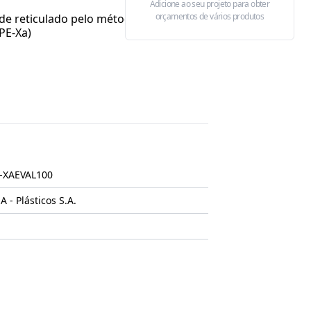
Adicione ao seu projeto para obter
orçamentos de vários produtos
ade reticulado pelo método de
PE-Xa)
-XAEVAL100
- Plásticos S.A.