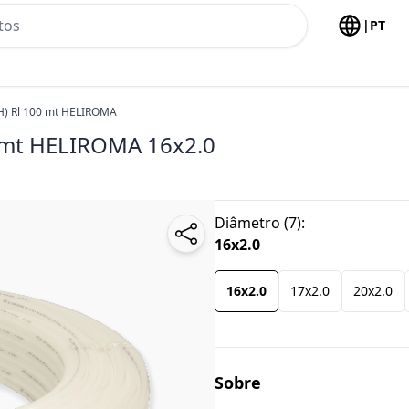
h no header
|
PT
) Rl 100 mt HELIROMA
 mt HELIROMA
16x2.0
Diâmetro
(
7
):
16x2.0
16x2.0
17x2.0
20x2.0
Sobre