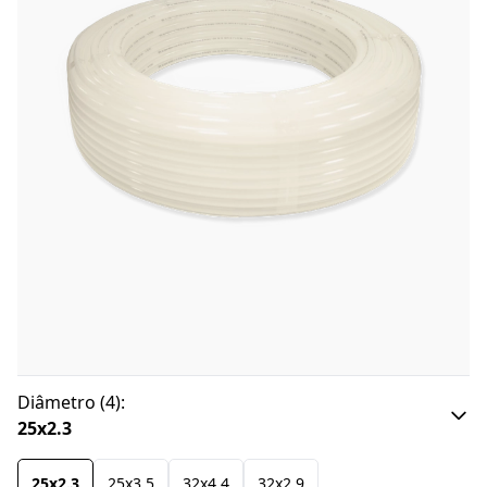
Diâmetro
(
4
):
25x2.3
25x2.3
25x3.5
32x4.4
32x2.9