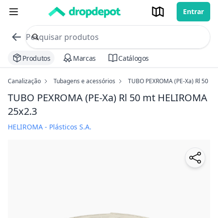
Entrar
commerce search no header
Procurar
Produtos
Marcas
Catálogos
Canalização
Tubagens e acessórios
TUBO PEXROMA (PE-Xa) Rl 50 m
TUBO PEXROMA (PE-Xa) Rl 50 mt HELIROMA
25x2.3
HELIROMA - Plásticos S.A.