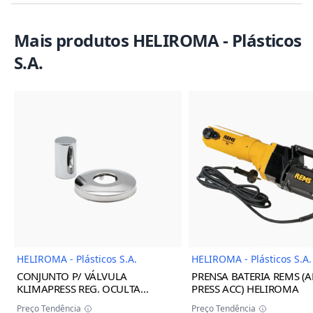
Mais produtos HELIROMA - Plásticos
S.A.
Imagem do Produto
Imagem
HELIROMA - Plásticos S.A.
HELIROMA - Plásticos S.A.
CONJUNTO P/ VÁLVULA
PRENSA BATERIA REMS (A
KLIMAPRESS REG. OCULTA
PRESS ACC) HELIROMA
BRANCA 16/32 HELIROMA
Preço Tendência
Preço Tendência