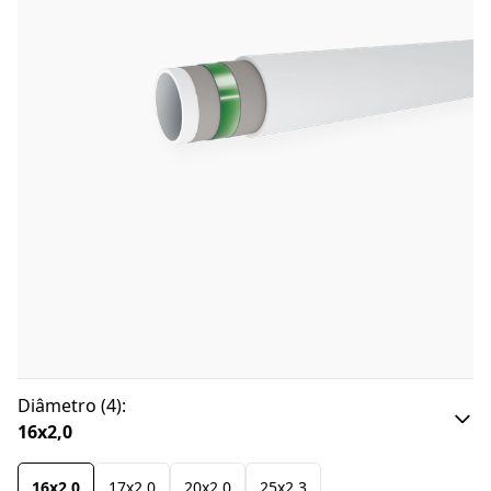
Diâmetro
(
4
):
16x2,0
16x2,0
17x2,0
20x2,0
25x2,3