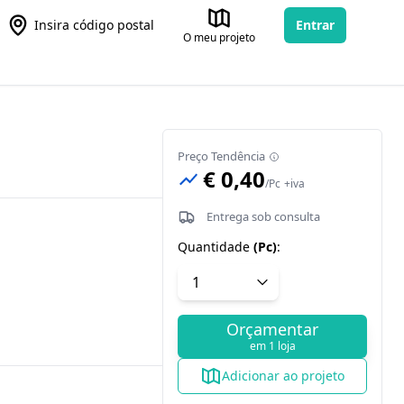
Insira código postal
Entrar
O meu projeto
Preço Tendência
€ 0,40
/
Pc
+iva
Entrega sob consulta
Quantidade
(
Pc
)
:
Orçamentar
em 1 loja
Adicionar ao projeto