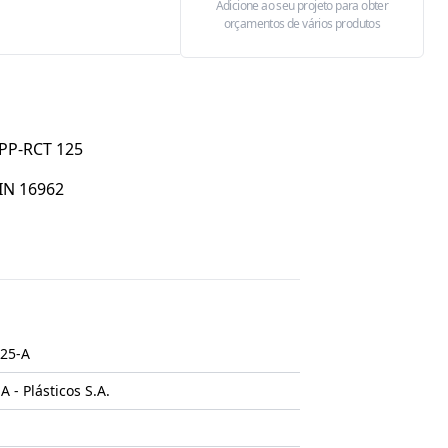
Adicione ao seu projeto para obter
orçamentos de vários produtos
 PP-RCT 125
IN 16962
25-A
- Plásticos S.A.