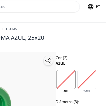
h no header
|
PT
 - HELIROMA
OMA
AZUL, 25x20
Cor
(
2
):
AZUL
azul
verde
Diâmetro
(
3
):