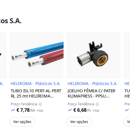
os S.A.
do Produto
Imagem do Produto
Imagem do Prod
A.
HELIROMA - Plásticos S.A.
HELIROMA - Plásticos S.A.
HE
TUBO ISL10 PERT-AL-PERT
JOELHO FÊMEA C/ PATER
TU
RL 25 mt HELIROMA
KLIMAPRESS - PPSU
HE
AZUL, 25x2.5
HELIROMA
16x1/2
11
Preço Tendência
Preço Tendência
Pre
€ 7,78
€ 6,68
/
Mt
+iva
/
Pc
+iva
Ver opções
Ver opções
V