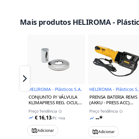
Mais produtos HELIROMA - Plástic
Imagem do Produto
Imagem 
Próximo
HELIROMA - Plásticos S.A.
HELIROMA - Plásticos S.
CONJUNTO P/ VÁLVULA
PRENSA BATERIA REMS
KLIMAPRESS REG. OCULTA
(AKKU - PRESS ACC)
BRANCA 16/32 HELIROMA
HELIROMA
Preço Tendência
Preço Tendência
--*
€ 16,13
/
Pc
+iva
Adicionar
Adicionar