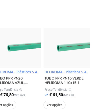
uto
Imagem do Produto
Imagem do Produto
LIROMA - Plásticos S.A.
HELIROMA - Plásticos S.A.
HELIROMA -
BO PPR PN20
TUBO PPR PN16 VERDE
TUBO PPR
LIROMA
AZUL,
HELIROMA
110x15.1
SDR11 S.5
0x18.3
HELIROMA
ço Tendência
Preço Tendência
Preço Tendên
€ 76,80
€ 61,50
€ 65,28
/
Mt
+iva
/
Mt
+iva
er opções
Ver opções
Ver opções