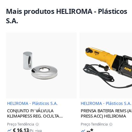
Mais produtos HELIROMA - Plásticos
S.A.
Imagem do Produto
Imagem
HELIROMA - Plásticos S.A.
HELIROMA - Plásticos S.A.
CONJUNTO P/ VÁLVULA
PRENSA BATERIA REMS (A
KLIMAPRESS REG. OCULTA
PRESS ACC) HELIROMA
BRANCA 16/32 HELIROMA
Preço Tendência
Preço Tendência
--*
€ 16,13
/
Pc
+iva