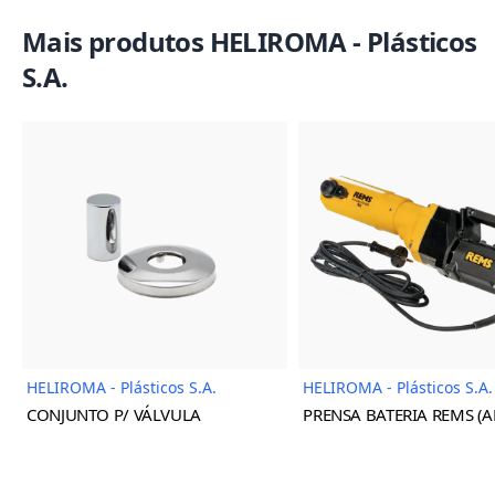
Mais produtos HELIROMA - Plásticos
S.A.
Imagem do Produto
Imagem
HELIROMA - Plásticos S.A.
HELIROMA - Plásticos S.A.
CONJUNTO P/ VÁLVULA
PRENSA BATERIA REMS (A
KLIMAPRESS REG. OCULTA
PRESS ACC) HELIROMA
BRANCA 16/32 HELIROMA
Preço Tendência
Preço Tendência
--*
€ 16,13
/
Pc
+iva