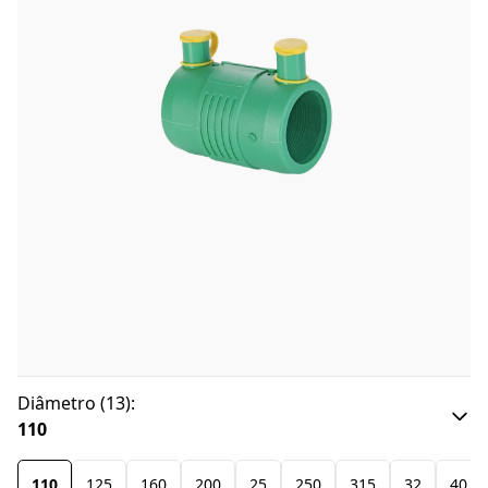
Diâmetro
(
13
):
110
110
125
160
200
25
250
315
32
40