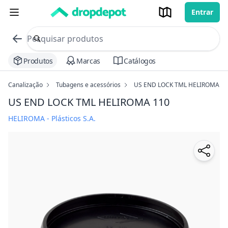
Entrar
commerce search no header
Procurar
Produtos
Marcas
Catálogos
Canalização
Tubagens e acessórios
US END LOCK TML HELIROMA
US END LOCK TML HELIROMA
110
HELIROMA - Plásticos S.A.