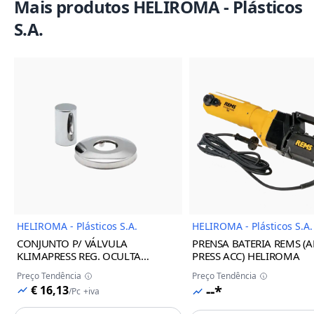
Mais produtos HELIROMA - Plásticos
S.A.
Imagem do Produto
Imagem
HELIROMA - Plásticos S.A.
HELIROMA - Plásticos S.A.
CONJUNTO P/ VÁLVULA
PRENSA BATERIA REMS (A
KLIMAPRESS REG. OCULTA
PRESS ACC) HELIROMA
BRANCA 16/32 HELIROMA
Preço Tendência
Preço Tendência
--*
€ 16,13
/
Pc
+iva