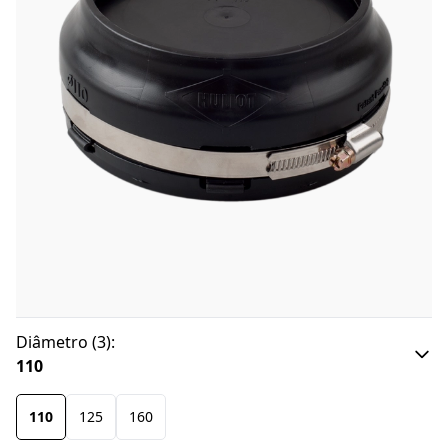
Diâmetro
(
3
):
110
110
125
160