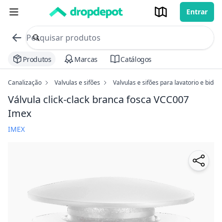
Entrar
commerce search no header
Procurar
Produtos
Marcas
Catálogos
Canalização
Valvulas e sifões
Valvulas e sifões para lavatorio e bide
Válvula click-clack branca fosca VCC007
Imex
IMEX