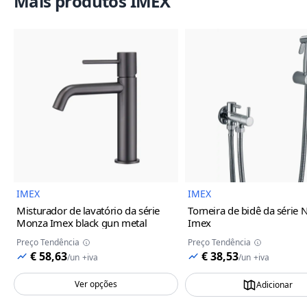
Mais produtos IMEX
Imagem do Produto
Imagem
IMEX
IMEX
Misturador de lavatório da série
Torneira de bidê da série 
Monza Imex
black gun metal
Imex
Preço Tendência
Preço Tendência
€ 58,63
€ 38,53
/
un
+iva
/
un
+iva
Ver opções
Adicionar