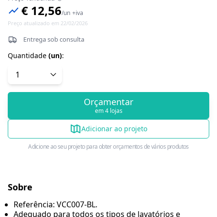
€ 12,56
/
un
+iva
Preço atualizado em 22/02/2026
Entrega sob consulta
Quantidade
(
un
)
:
Orçamentar
em 4 lojas
Adicionar ao projeto
Adicione ao seu projeto para obter orçamentos de vários produtos
Sobre
Referência: VCC007-BL.
Adequado para todos os tipos de lavatórios e