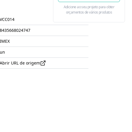
Adicione ao seu projeto para obter
orçamentos de vários produtos
VCC014
8435668024747
IMEX
un
Abrir URL de origem