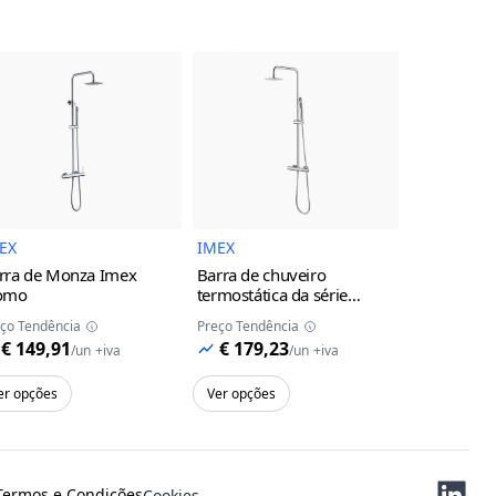
uto
Imagem do Produto
Imagem do Produto
EX
IMEX
IMEX
rra de Monza Imex
Barra de chuveiro
Torneira d
omo
termostática da série
monocoman
Monza Imex
cromo
da série M
ço Tendência
Preço Tendência
Preço Tendên
cinza/cha
€ 149,91
€ 179,23
€ 119,
/
un
+iva
/
un
+iva
er opções
Ver opções
Ver opções
Termos e Condições
Cookies