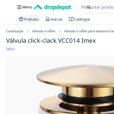
commerce searc
Menu
Procurar
Produtos
Marcas
Catálogos
Canalização
Valvulas e sifões
Valvulas e sifões para lavatorio e b
Válvula click-clack VCC014 Imex
IMEX