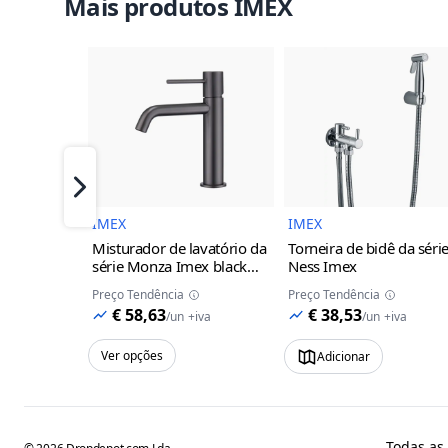
Mais produtos IMEX
Imagem do Produto
Imagem 
Próximo
IMEX
IMEX
Misturador de lavatório da
Torneira de bidê da séri
série Monza Imex
black
Ness Imex
gun metal
Preço Tendência
Preço Tendência
€ 58,63
€ 38,53
/
un
+iva
/
un
+iva
Ver opções
Adicionar
Todas as