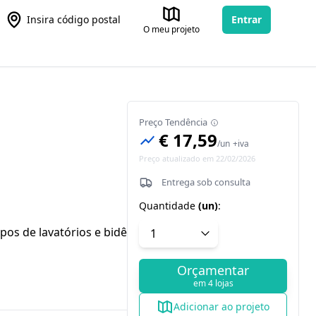
Insira código postal
Entrar
O meu projeto
Preço Tendência
€ 17,59
/
un
+iva
Preço atualizado em 22/02/2026
Entrega sob consulta
Quantidade
(
un
)
:
pos de lavatórios e bidês, com ou
Orçamentar
em 4 lojas
Adicionar ao projeto