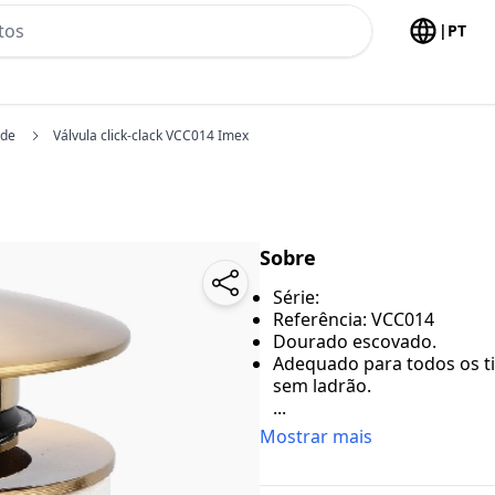
h no header
|
PT
ide
Válvula click-clack VCC014 Imex
Sobre
Série:
Referência: VCC014
Dourado escovado.
Adequado para todos os ti
sem ladrão.
...
Mostrar mais