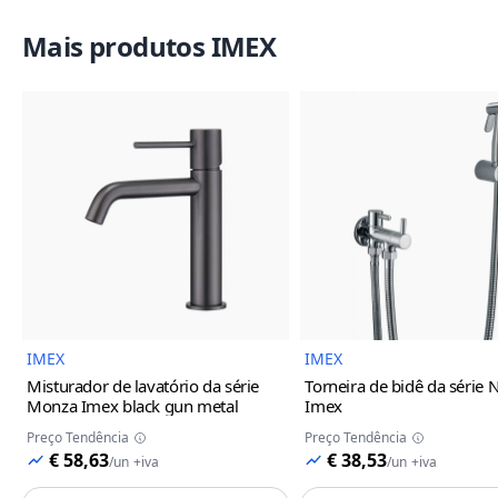
Mais produtos IMEX
Imagem do Produto
Imagem
IMEX
IMEX
Misturador de lavatório da série
Torneira de bidê da série 
Monza Imex
black gun metal
Imex
Preço Tendência
Preço Tendência
€ 58,63
€ 38,53
/
un
+iva
/
un
+iva