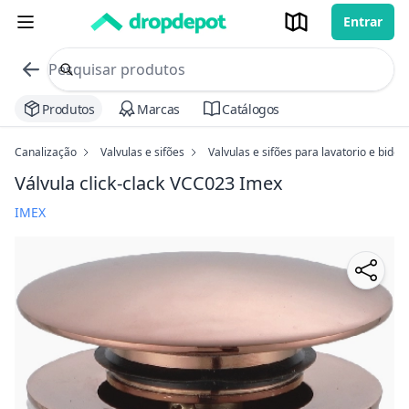
Entrar
commerce search no header
Procurar
Produtos
Marcas
Catálogos
Canalização
Valvulas e sifões
Valvulas e sifões para lavatorio e bide
Válvula click-clack VCC023 Imex
IMEX