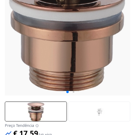
Preço Tendência
€ 17,59
/
un
+iva