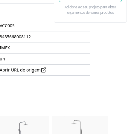
Adicione ao seu projeto para obter
orçamentos de vários produtos
VCC005
8435668008112
IMEX
un
Abrir URL de origem