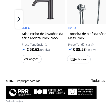
Imagem do Produto
Imagem 
Próximo
IMEX
IMEX
Misturador de lavatório da
Torneira de bidê da séri
série Monza Imex
black
Ness Imex
gun metal
Preço Tendência
Preço Tendência
€ 58,63
€ 38,53
/
un
+iva
/
un
+iva
Ver opções
Adicionar
Todas as
©
2026
Dropdepot.com Lda.
Dados do projeto