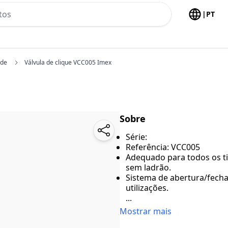
h no header
|
PT
ide
Válvula de clique VCC005 Imex
Sobre
Série:
Referência: VCC005
Adequado para todos os ti
sem ladrão.
Sistema de abertura/fech
utilizações.
...
Mostrar mais