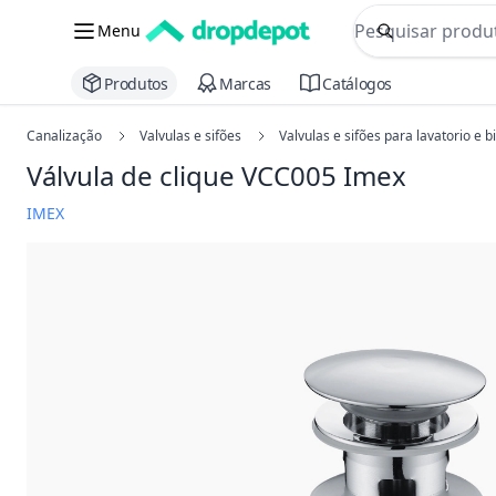
commerce searc
Menu
Procurar
Produtos
Marcas
Catálogos
Canalização
Valvulas e sifões
Valvulas e sifões para lavatorio e b
Válvula de clique VCC005 Imex
IMEX