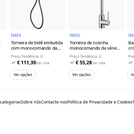
do Produto
Imagem do Produto
Imagem do Prod
IMEX
IMEX
IM
e
Torneira de bidê embutida
Torneira de cozinha
Ba
com monocomando da
monocomando da série
cr
série Munich Imex
black
Loira Imex
Preço Tendência
Preço Tendência
Pre
gun metal
cinza/champanhe
€ 111,39
€ 55,28
/
un
+iva
/
un
+iva
Ver opções
Ver opções
V
 categorias
Sobre nós
Contacte-nos
Política de Privacidade e Cookies