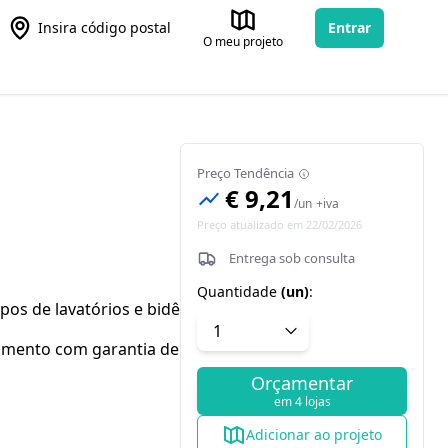
Insira código postal
Entrar
O meu projeto
Preço Tendência
€ 9,21
/
un
+iva
Preço atualizado em 22/02/2026
Entrega sob consulta
Quantidade
(
un
)
:
pos de lavatórios e bidês, com ou
amento com garantia de 20.000
Orçamentar
em 4 lojas
Adicionar ao projeto