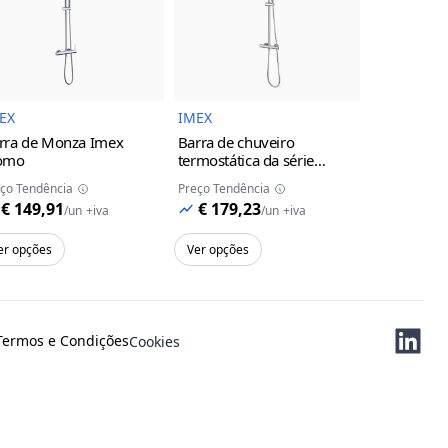
uto
Imagem do Produto
Imagem do Produto
EX
IMEX
IMEX
rra de Monza Imex
Barra de chuveiro
Torneira d
omo
termostática da série
monocoman
Monza Imex
cromo
da série M
ço Tendência
Preço Tendência
Preço Tendên
cinza/cha
€ 149,91
€ 179,23
€ 119,
/
un
+iva
/
un
+iva
er opções
Ver opções
Ver opções
Termos e Condições
Cookies