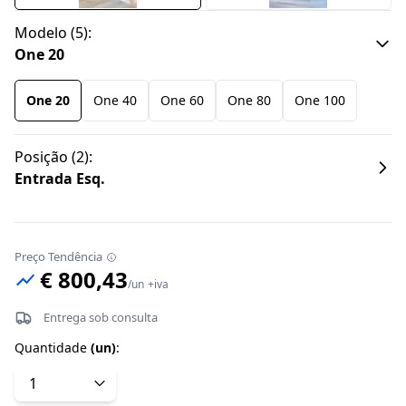
Modelo
(
5
):
One 20
One 20
One 40
One 60
One 80
One 100
Posição
(
2
):
Entrada Esq.
Preço Tendência
€ 800,43
/
un
+iva
Entrega sob consulta
Quantidade
(
un
)
: