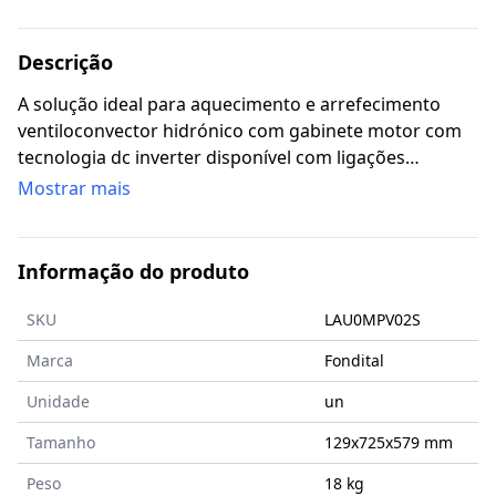
Descrição
A solução ideal para aquecimento e arrefecimento
ventiloconvector hidrónico com gabinete motor com
tecnologia dc inverter disponível com ligações
hidráulicas à esquerda ou à direita 5 potências
Mostrar mais
diferentes.
Informação do produto
SKU
LAU0MPV02S
Marca
Fondital
Unidade
un
Tamanho
129x725x579
mm
Peso
18 kg