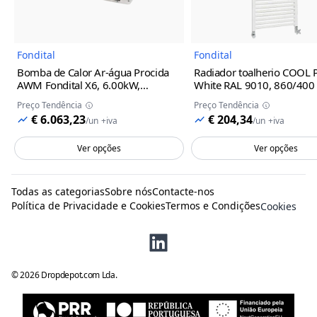
Fondital
Fondital
Bomba de Calor Ar-água Procida
Radiador toalherio COOL
AWM Fondital
X6, 6.00kW,
White RAL 9010, 860/400
Monofásico, R32
Preço Tendência
Preço Tendência
€ 6.063,23
€ 204,34
/
un
+iva
/
un
+iva
Ver opções
Ver opções
Todas as categorias
Sobre nós
Contacte-nos
Política de Privacidade e Cookies
Termos e Condições
Cookies
©
2026
Dropdepot.com Lda.