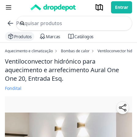
Entrar
commerce search no header
Procurar
Produtos
Marcas
Catálogos
Aquecimento e climatização
Bombas de calor
Ventiloconvector hidr
Ventiloconvector hidrónico para
aquecimento e arrefecimento Aural One
One 20, Entrada Esq.
Fondital