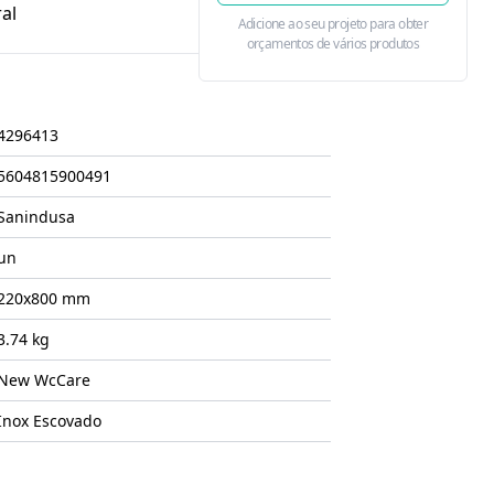
al
Adicione ao seu projeto para obter
orçamentos de vários produtos
4296413
5604815900491
Sanindusa
un
220x800
mm
3.74 kg
New WcCare
Inox Escovado