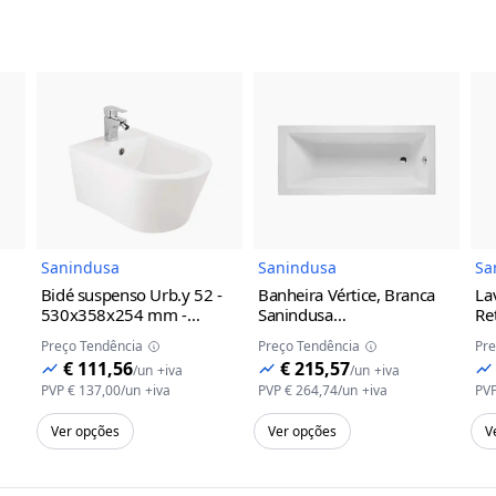
do Produto
Imagem do Produto
Imagem do Prod
Sanindusa
Sanindusa
Sa
Bidé suspenso Urb.y 52 -
Banheira Vértice, Branca
La
530x358x254 mm -
Sanindusa
Re
Sanindusa
Branco
1750x800x405mm
Sa
Preço Tendência
Preço Tendência
Pre
€ 111,56
€ 215,57
/
un
+iva
/
un
+iva
PVP
€ 137,00
/
un
+iva
PVP
€ 264,74
/
un
+iva
PV
Ver opções
Ver opções
V