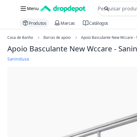
commerce searc
Menu
Procurar
Produtos
Marcas
Catálogos
Casa de Banho
Barras de apoio
Apoio Basculante New Wccare -
Apoio Basculante New Wccare - Sani
Sanindusa