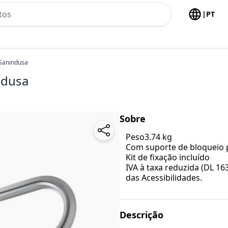
h no header
|
PT
 Sanindusa
ndusa
Sobre
Peso3.74 kg
Com suporte de bloqueio p
Kit de fixação incluído
IVA à taxa reduzida (DL 16
das Acessibilidades.
Descrição