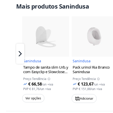
Mais produtos Sanindusa
Imagem do Produto
Imagem 
Próximo
Sanindusa
Sanindusa
Tampo de sanita slim Urb.y
Pack urinol Ria Branco
com Easyclip e Slowclose
Sanindusa
Sanindusa
Branco
Preço Tendência
Preço Tendência
€ 66,58
€ 123,67
/
un
+iva
/
un
+iva
PVP
€ 81,76
/
un
+iva
PVP
€ 151,88
/
un
+iva
Ver opções
Adicionar