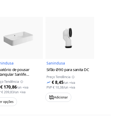
uto
Imagem do Produto
Imagem do Produto
nindusa
Sanindusa
Sanindusa
vatório de pousar
Sifão Ø90 para sanita DC
Lavatório 
tangular Sanlife
Retangular
Preço Tendência
nindusa
60x35
furo para t
ço Tendência
€ 8,45
Preço Tendên
/
un
+iva
Sanindusa
€ 170,86
€ 182,
/
un
+iva
PVP
€ 10,38
/
un
+iva
P
€ 209,83
/
un
+iva
PVP
€ 223,99
Adicionar
er opções
Ver opções