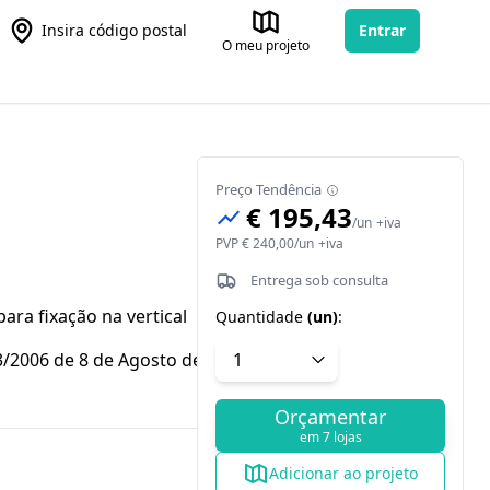
Insira código postal
Entrar
O meu projeto
Preço Tendência
€ 195,43
/
un
+iva
PVP
€ 240,00
/
un
+iva
Entrega sob consulta
ara fixação na vertical
Quantidade
(
un
)
:
3/2006 de 8 de Agosto de 2006) – Lei
Orçamentar
em 7 lojas
Adicionar ao projeto