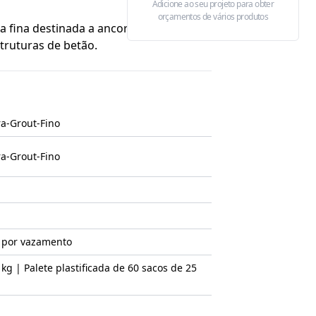
Adicione ao seu projeto para obter
orçamentos de vários produtos
 fina destinada a ancoragens e
m em estruturas de betão.
a-Grout-Fino
a-Grout-Fino
 por vazamento
kg | Palete plastificada de 60 sacos de 25