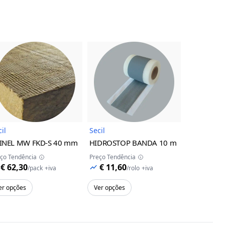
uto
Imagem do Produto
Imagem do Produto
il
Secil
Secil
INEL MW FKD-S
40 mm
HIDROSTOP BANDA
10 m
REDUR PK 
ço Tendência
Preço Tendência
Preço Tendên
€ 62,30
€ 11,60
€ 7,09
/
pack
+iva
/
rolo
+iva
/
er opções
Ver opções
Adicion