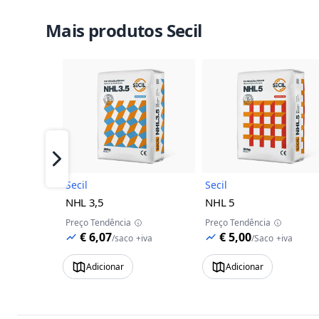
Mais produtos Secil
Imagem do Produto
Imagem 
Próximo
Secil
Secil
NHL 3,5
NHL 5
Preço Tendência
Preço Tendência
€ 6,07
€ 5,00
/
saco
+iva
/
Saco
+iva
Adicionar
Adicionar