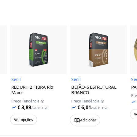
do Produto
Imagem do Produto
Imagem do Prod
Secil
Secil
Sec
REDUR H2 FIBRA
Rio
BETÃO-S ESTRUTURAL
PA
Maior
BRANCO
Pre
Preço Tendência
Preço Tendência
€ 3,89
€ 6,01
/
saco
+iva
/
saco
+iva
V
Ver opções
Adicionar