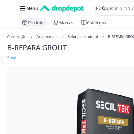
commerce searc
Menu
Procurar
Produtos
Marcas
Catálogos
Construção
Argamassas
Reforço estrutural
B-REPARA GRO
B-REPARA GROUT
Secil