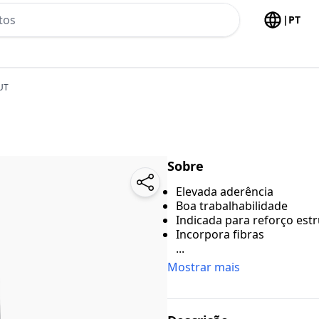
h no header
|
PT
UT
Sobre
Elevada aderência
Boa trabalhabilidade
Indicada para reforço estr
Incorpora fibras
...
Mostrar mais