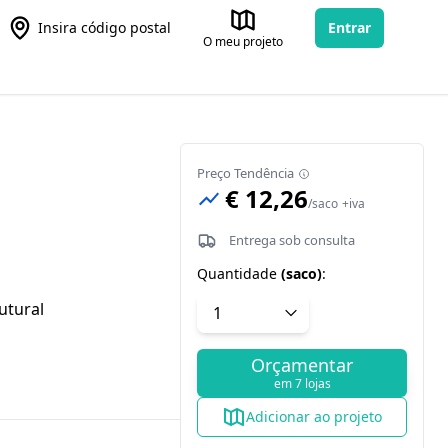
Insira código postal
Entrar
O meu projeto
Preço Tendência
€ 12,26
/
saco
+iva
Entrega sob consulta
Quantidade
(
saco
)
:
utural
Orçamentar
em 7 lojas
Adicionar ao projeto