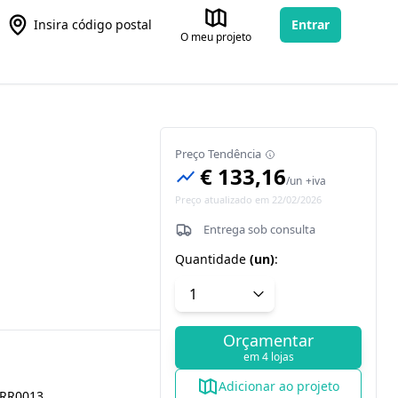
Insira código postal
Entrar
O meu projeto
Preço Tendência
€ 133,16
/
un
+iva
Preço atualizado em 22/02/2026
Entrega sob consulta
Quantidade
(
un
)
:
Orçamentar
em 4 lojas
Adicionar ao projeto
RR0013