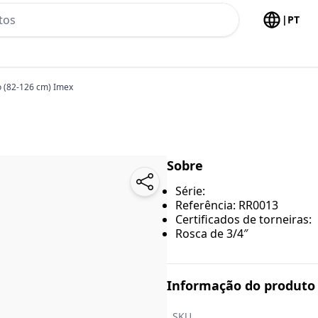
h no header
|
PT
o (82-126 cm) Imex
Sobre
Série:
Referência: RR0013
Certificados de torneiras:
Rosca de 3/4″
Informação do produto
SKU