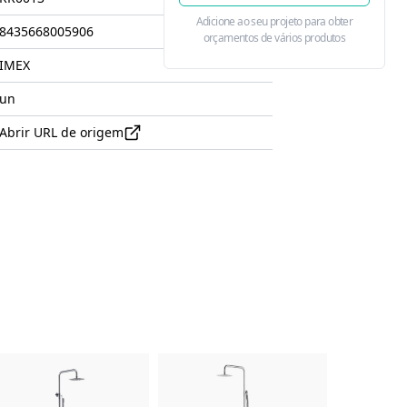
Adicione ao seu projeto para obter
8435668005906
orçamentos de vários produtos
IMEX
un
Abrir URL de origem