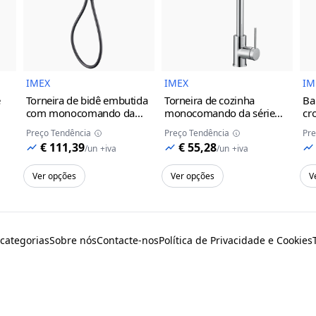
do Produto
Imagem do Produto
Imagem do Prod
IMEX
IMEX
IM
e
Torneira de bidê embutida
Torneira de cozinha
Ba
com monocomando da
monocomando da série
cr
série Munich Imex
black
Loira Imex
Preço Tendência
Preço Tendência
Pre
gun metal
cinza/champanhe
€ 111,39
€ 55,28
/
un
+iva
/
un
+iva
Ver opções
Ver opções
V
 categorias
Sobre nós
Contacte-nos
Política de Privacidade e Cookies