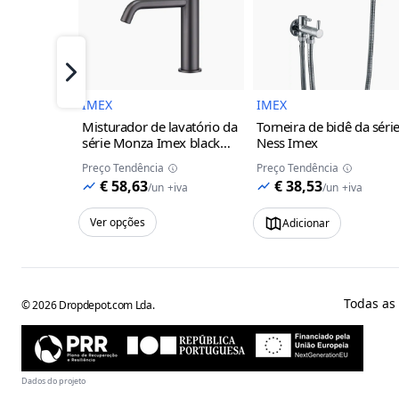
Imagem do Produto
Imagem 
Próximo
IMEX
IMEX
Misturador de lavatório da
Torneira de bidê da séri
série Monza Imex
black
Ness Imex
gun metal
Preço Tendência
Preço Tendência
€ 58,63
€ 38,53
/
un
+iva
/
un
+iva
Ver opções
Adicionar
Todas as
©
2026
Dropdepot.com Lda.
Dados do projeto