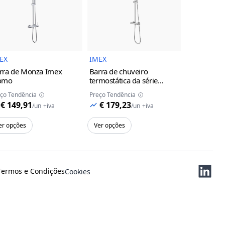
uto
Imagem do Produto
Imagem do Produto
EX
IMEX
IMEX
rra de Monza Imex
Barra de chuveiro
Torneira d
omo
termostática da série
monocoman
Monza Imex
cromo
da série M
ço Tendência
Preço Tendência
Preço Tendên
cinza/cha
€ 149,91
€ 179,23
€ 119,
/
un
+iva
/
un
+iva
er opções
Ver opções
Ver opções
Termos e Condições
Cookies