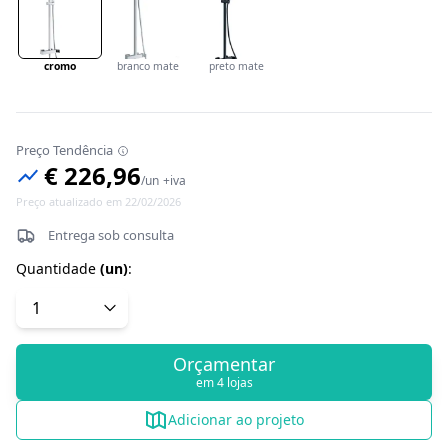
cromo
branco mate
preto mate
Preço Tendência
€ 226,96
/
un
+iva
Preço atualizado em 22/02/2026
Entrega sob consulta
Quantidade
(
un
)
:
Orçamentar
em 4 lojas
Adicionar ao projeto