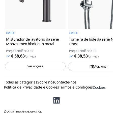
Imagem do Produto
Imagem
IMEX
IMEX
Misturador de lavatório da série
Torneira de bidê da série 
Monza Imex
black gun metal
Imex
Preço Tendência
Preço Tendência
€ 58,63
€ 38,53
/
un
+iva
/
un
+iva
Ver opções
Adicionar
Todas as categorias
Sobre nós
Contacte-nos
Política de Privacidade e Cookies
Termos e Condições
Cookies
©
2026
Dropdepot.com Lda.