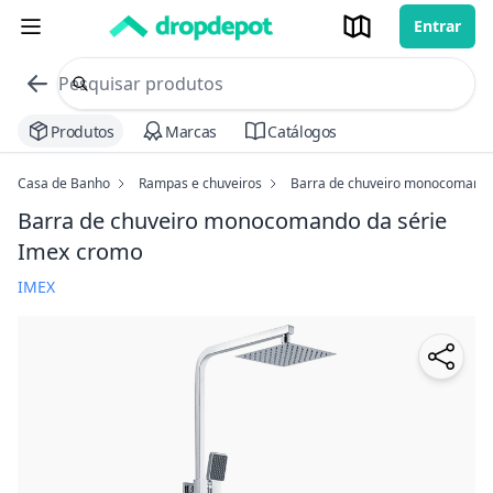
Entrar
commerce search no header
Procurar
Produtos
Marcas
Catálogos
Casa de Banho
Rampas e chuveiros
Barra de chuveiro monocomando
Barra de chuveiro monocomando da série
Imex
cromo
IMEX