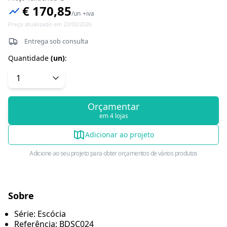
€ 170,85
/
un
+iva
Preço atualizado em 22/02/2026
Entrega sob consulta
Quantidade
(
un
)
:
Orçamentar
em 4 lojas
Adicionar ao projeto
Adicione ao seu projeto para obter orçamentos de vários produtos
Sobre
Série: Escócia
Referência: BDSC024