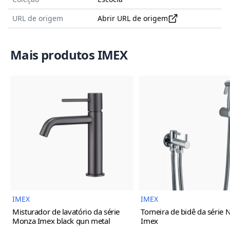
URL de origem
Abrir URL de origem
Mais produtos IMEX
Imagem do Produto
Imagem
IMEX
IMEX
Misturador de lavatório da série
Torneira de bidê da série 
Monza Imex
black gun metal
Imex