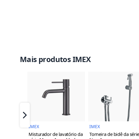
Mais produtos IMEX
Imagem do Produto
Imagem 
Próximo
IMEX
IMEX
Misturador de lavatório da
Torneira de bidê da séri