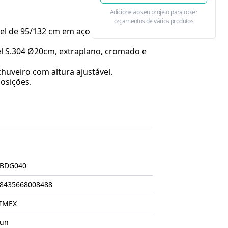
Adicione ao seu projeto para obter
orçamentos de vários produtos
vel de 95/132 cm em aço inoxidável
l S.304 Ø20cm, extraplano, cromado e
huveiro com altura ajustável.
osições.
BDG040
8435668008488
IMEX
un