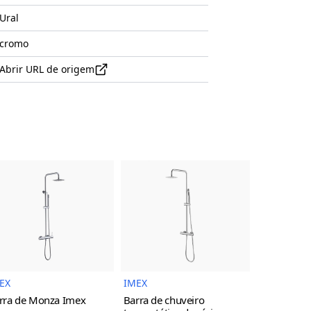
Ural
cromo
Abrir URL de origem
uto
Imagem do Produto
Imagem do Produto
EX
IMEX
IMEX
rra de Monza Imex
Barra de chuveiro
Torneira d