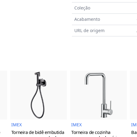
Coleção
Acabamento
URL de origem
do Produto
Imagem do Produto
Imagem do Prod
IMEX
IMEX
IM
e
Torneira de bidê embutida
Torneira de cozinha
Ba