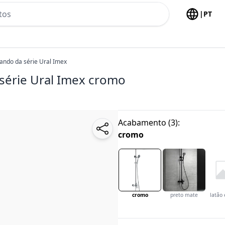
h no header
|
PT
ndo da série Ural Imex
érie Ural Imex
cromo
Acabamento
(
3
):
cromo
cromo
preto mate
latão