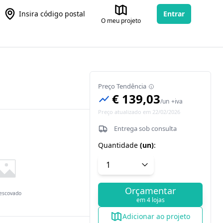
Insira código postal
Entrar
O meu projeto
Preço Tendência
€ 139,03
/
un
+iva
Preço atualizado em 22/02/2026
Entrega sob consulta
Quantidade
(
un
)
:
Orçamentar
 escovado
em 4 lojas
Adicionar ao projeto