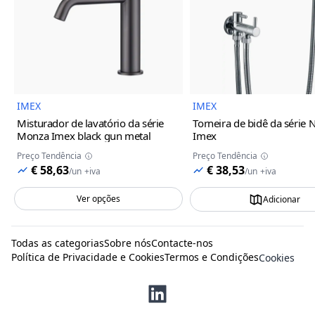
Imagem do Produto
Imagem
IMEX
IMEX
Misturador de lavatório da série
Torneira de bidê da série 
Monza Imex
black gun metal
Imex
Preço Tendência
Preço Tendência
€ 58,63
€ 38,53
/
un
+iva
/
un
+iva
Ver opções
Adicionar
Todas as categorias
Sobre nós
Contacte-nos
Política de Privacidade e Cookies
Termos e Condições
Cookies