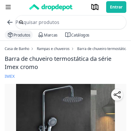
Entrar
commerce search no header
Procurar
Produtos
Marcas
Catálogos
Casa de Banho
Rampas e chuveiros
Barra de chuveiro termostática d
Barra de chuveiro termostática da série
Imex
cromo
IMEX