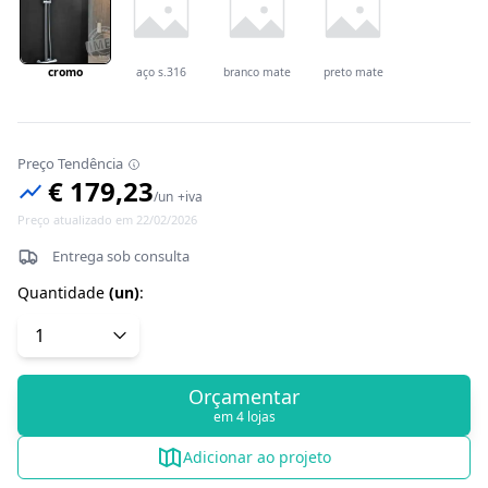
cromo
aço s.316
branco mate
preto mate
Preço Tendência
€ 179,23
/
un
+iva
Preço atualizado em 22/02/2026
Entrega sob consulta
Quantidade
(
un
)
:
Orçamentar
em 4 lojas
Adicionar ao projeto