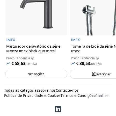
Imagem do Produto
Imagem
IMEX
IMEX
Misturador de lavatório da série
Torneira de bidê da série 
Monza Imex
black gun metal
Imex
Preço Tendência
Preço Tendência
€ 58,63
€ 38,53
/
un
+iva
/
un
+iva
Ver opções
Adicionar
Todas as categorias
Sobre nós
Contacte-nos
Política de Privacidade e Cookies
Termos e Condições
Cookies