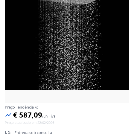
Preço Tendência
€ 587,09
/
un
+iva
Preço atualizado em 22/02/2026
Entrega sob consulta