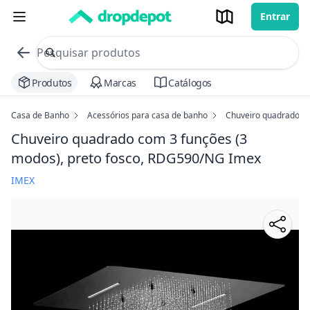
Entrar
commerce search no header
Procurar
Produtos
Marcas
Catálogos
Casa de Banho
Acessórios para casa de banho
Chuveiro quadrado co
Chuveiro quadrado com 3 funções (3
modos), preto fosco, RDG590/NG Imex
IMEX