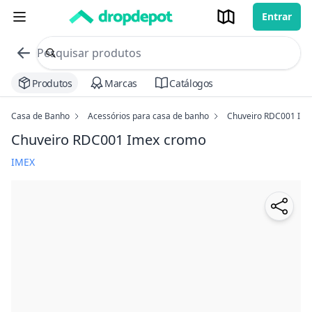
Entrar
commerce search no header
Procurar
Produtos
Marcas
Catálogos
Casa de Banho
Acessórios para casa de banho
Chuveiro RDC001 Im
Chuveiro RDC001 Imex
cromo
IMEX