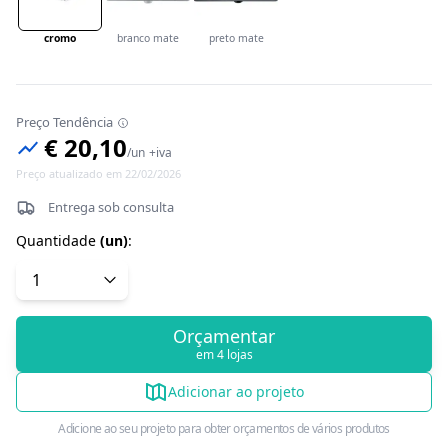
cromo
branco mate
preto mate
Preço Tendência
€ 20,10
/
un
+iva
Preço atualizado em 22/02/2026
Entrega sob consulta
Quantidade
(
un
)
:
Orçamentar
em 4 lojas
Adicionar ao projeto
Adicione ao seu projeto para obter orçamentos de vários produtos