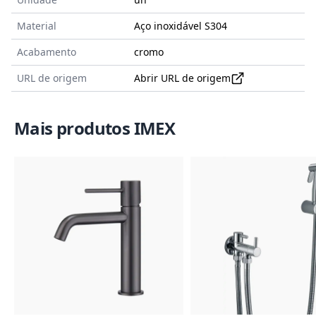
Material
Aço inoxidável S304
Acabamento
cromo
URL de origem
Abrir URL de origem
Mais produtos IMEX
Imagem do Produto
Imagem