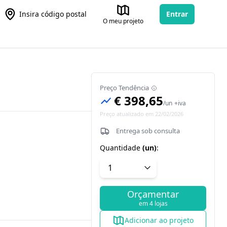
Insira código postal
Entrar
O meu projeto
Preço Tendência
€ 398,65
/
un
+iva
Preço atualizado em 22/02/2026
Entrega sob consulta
Quantidade
(
un
)
:
Orçamentar
em 4 lojas
Adicionar ao projeto