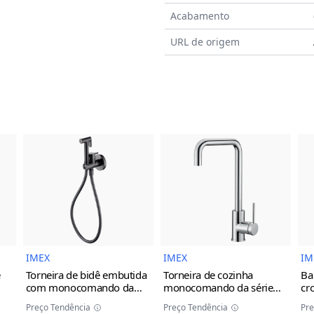
Acabamento
URL de origem
do Produto
Imagem do Produto
Imagem do Prod
IMEX
IMEX
IM
e
Torneira de bidê embutida
Torneira de cozinha
Ba
com monocomando da
monocomando da série
cr
série Munich Imex
black
Loira Imex
Preço Tendência
Preço Tendência
Pre
gun metal
cinza/champanhe