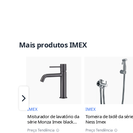
Mais produtos IMEX
Imagem do Produto
Imagem 
Próximo
IMEX
IMEX
Misturador de lavatório da
Torneira de bidê da séri
série Monza Imex
black
Ness Imex
gun metal
Preço Tendência
Preço Tendência