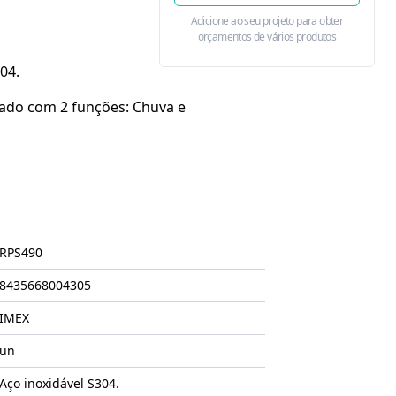
Adicione ao seu projeto para obter
orçamentos de vários produtos
04.
ado com 2 funções: Chuva e
RPS490
8435668004305
IMEX
un
Aço inoxidável S304.