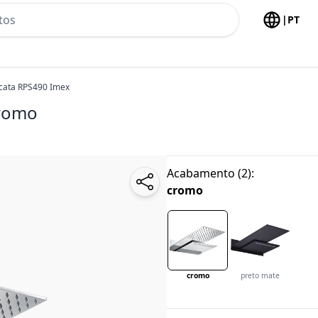
h no header
|
PT
scata RPS490 Imex
romo
Acabamento
(
2
):
cromo
cromo
preto mate