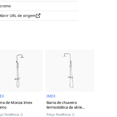
cromo
Abrir URL de origem
uto
Imagem do Produto
Imagem do Produto
EX
IMEX
IMEX
rra de Monza Imex
Barra de chuveiro
Torneira d
omo
termostática da série
monocoman
Monza Imex
cromo
da série M
ço Tendência
Preço Tendência
Preço Tendên
cinza/cha