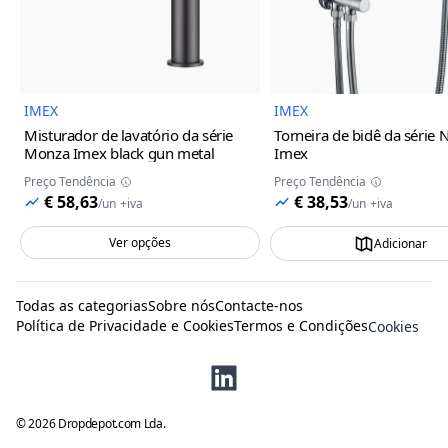
IMEX
IMEX
Misturador de lavatório da série
Torneira de bidê da série 
Monza Imex
black gun metal
Imex
Preço Tendência
Preço Tendência
€ 58,63
€ 38,53
/
un
+iva
/
un
+iva
Ver opções
Adicionar
Todas as categorias
Sobre nós
Contacte-nos
Política de Privacidade e Cookies
Termos e Condições
Cookies
©
2026
Dropdepot.com Lda.