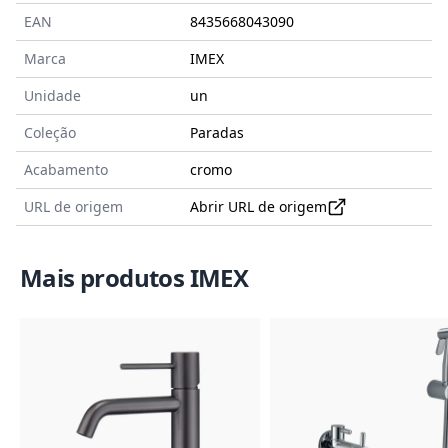
EAN
8435668043090
Marca
IMEX
Unidade
un
Coleção
Paradas
Acabamento
cromo
URL de origem
Abrir URL de origem
Mais produtos IMEX
Imagem do Produto
Imagem