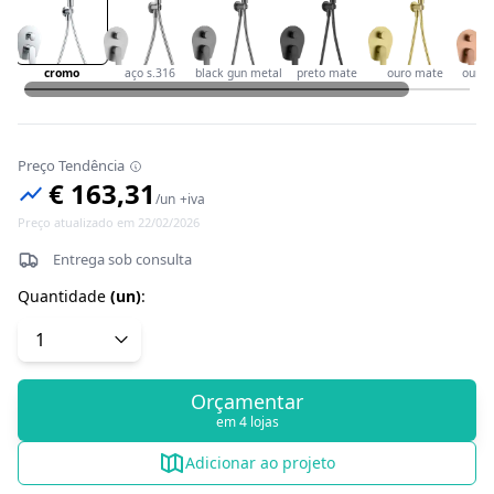
cromo
aço s.316
black gun metal
preto mate
ouro mate
ouro 
Preço Tendência
€ 163,31
/
un
+iva
Preço atualizado em 22/02/2026
Entrega sob consulta
Quantidade
(
un
)
:
Orçamentar
em 4 lojas
Adicionar ao projeto