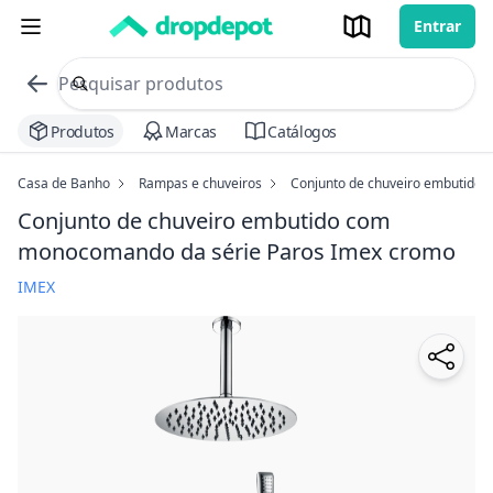
Entrar
commerce search no header
Procurar
Produtos
Marcas
Catálogos
Casa de Banho
Rampas e chuveiros
Conjunto de chuveiro embutido
Conjunto de chuveiro embutido com
monocomando da série Paros Imex
cromo
IMEX