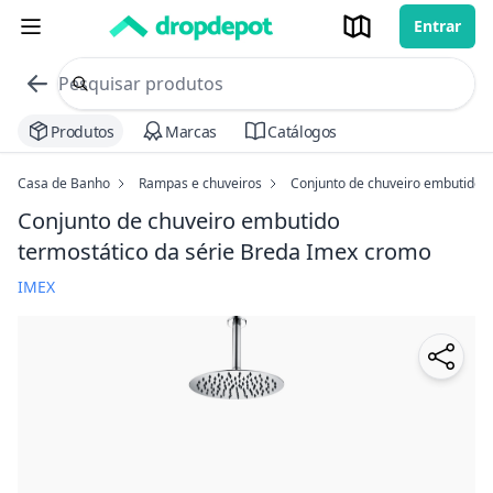
Entrar
commerce search no header
Procurar
Produtos
Marcas
Catálogos
Casa de Banho
Rampas e chuveiros
Conjunto de chuveiro embutido t
Conjunto de chuveiro embutido
termostático da série Breda Imex
cromo
IMEX