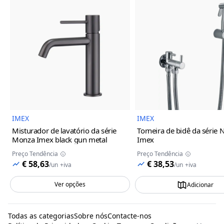
Imagem do Produto
Imagem
IMEX
IMEX
Misturador de lavatório da série
Torneira de bidê da série 
Monza Imex
black gun metal
Imex
Preço Tendência
Preço Tendência
€ 58,63
€ 38,53
/
un
+iva
/
un
+iva
Ver opções
Adicionar
Todas as categorias
Sobre nós
Contacte-nos