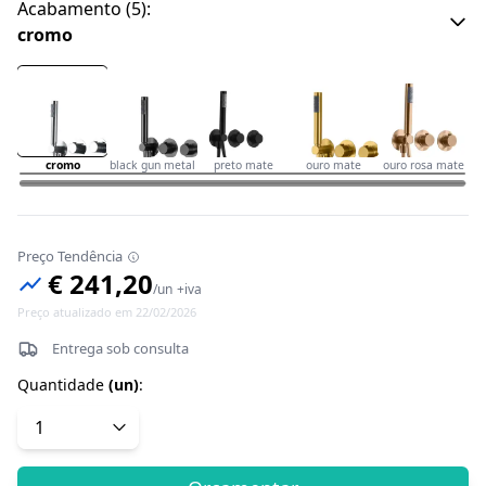
Acabamento
(
5
):
cromo
cromo
black gun metal
preto mate
ouro mate
ouro rosa mate
Preço Tendência
€ 241,20
/
un
+iva
Preço atualizado em 22/02/2026
Entrega sob consulta
Quantidade
(
un
)
: