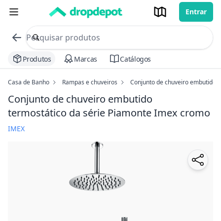
Entrar
commerce search no header
Procurar
Produtos
Marcas
Catálogos
Casa de Banho
Rampas e chuveiros
Conjunto de chuveiro embutido t
Conjunto de chuveiro embutido
termostático da série Piamonte Imex
cromo
IMEX