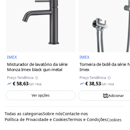
Imagem do Produto
Imagem
IMEX
IMEX
Misturador de lavatório da série
Torneira de bidê da série 
Monza Imex
black gun metal
Imex
Preço Tendência
Preço Tendência
€ 58,63
€ 38,53
/
un
+iva
/
un
+iva
Ver opções
Adicionar
Todas as categorias
Sobre nós
Contacte-nos
Política de Privacidade e Cookies
Termos e Condições
Cookies