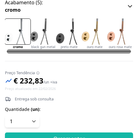
Acabamento
(
5
):
cromo
cromo
black gun metal
preto mate
ouro mate
ouro rosa mate
Preço Tendência
€ 232,83
/
un
+iva
Preço atualizado em 22/02/2026
Entrega sob consulta
Quantidade
(
un
)
: