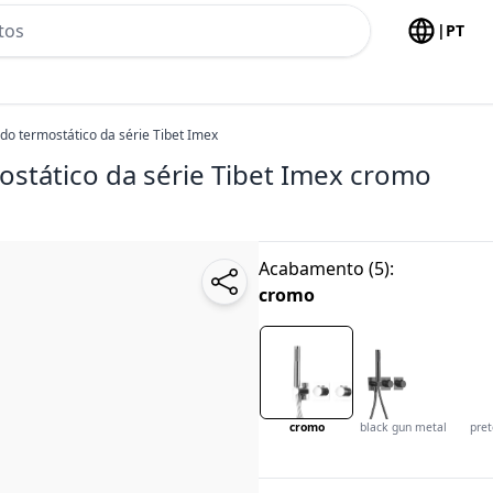
h no header
|
PT
do termostático da série Tibet Imex
stático da série Tibet Imex
cromo
Acabamento
(
5
):
cromo
cromo
black gun metal
pre