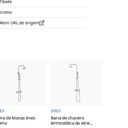
Tibete
cromo
Abrir URL de origem
uto
Imagem do Produto
Imagem do Produto
EX
IMEX
IMEX
rra de Monza Imex
Barra de chuveiro
Torneira d
omo
termostática da série
monocoman