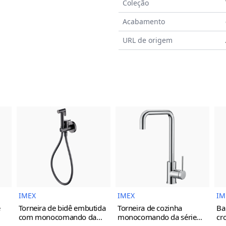
Coleção
Acabamento
URL de origem
do Produto
Imagem do Produto
Imagem do Prod
IMEX
IMEX
IM
e
Torneira de bidê embutida
Torneira de cozinha
Ba
com monocomando da
monocomando da série
cr