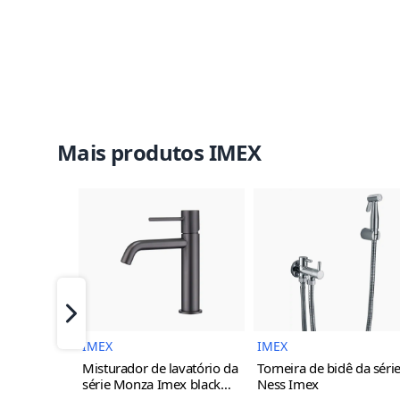
Mais produtos IMEX
Imagem do Produto
Imagem 
Próximo
IMEX
IMEX
Misturador de lavatório da
Torneira de bidê da séri
série Monza Imex
black
Ness Imex