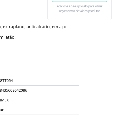
Adicione ao seu projeto para obter
orçamentos de vários produtos
 extraplano, anticalcário, em aço
m latão.
GTT054
8435668042086
IMEX
un