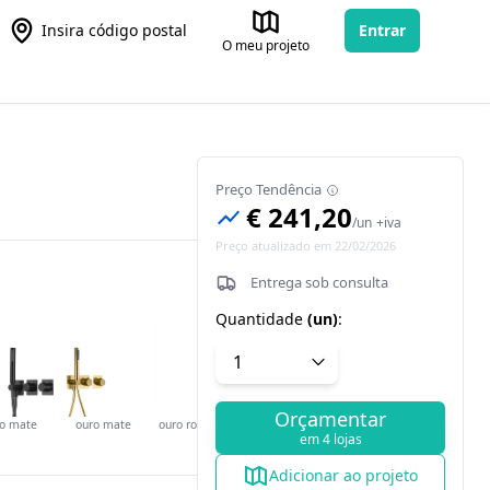
Insira código postal
Entrar
O meu projeto
Preço Tendência
€ 241,20
/
un
+iva
Preço atualizado em 22/02/2026
Entrega sob consulta
Quantidade
(
un
)
:
Orçamentar
to mate
ouro mate
ouro rosa mate
em 4 lojas
Adicionar ao projeto