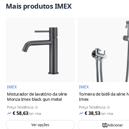
Mais produtos IMEX
Imagem do Produto
Imagem
IMEX
IMEX
Misturador de lavatório da série
Torneira de bidê da série 
Monza Imex
black gun metal
Imex
Preço Tendência
Preço Tendência
€ 58,63
€ 38,53
/
un
+iva
/
un
+iva
Ver opções
Adicionar