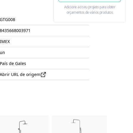
Adicione ao seu projeto para obter
orçamentos de vários produtos
GTG008
8435668003971
IMEX
un
País de Gales
Abrir URL de origem