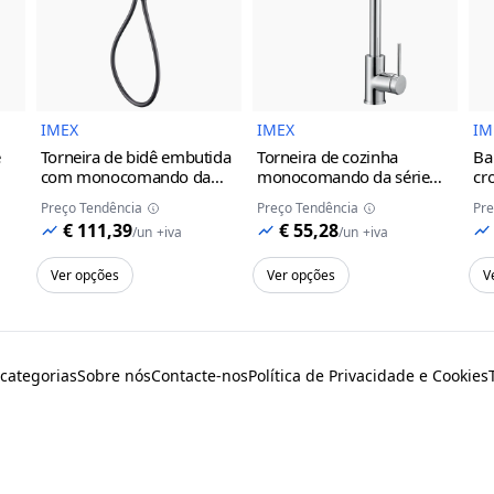
do Produto
Imagem do Produto
Imagem do Prod
IMEX
IMEX
IM
e
Torneira de bidê embutida
Torneira de cozinha
Ba
com monocomando da
monocomando da série
cr
série Munich Imex
black
Loira Imex
Preço Tendência
Preço Tendência
Pre
gun metal
cinza/champanhe
€ 111,39
€ 55,28
/
un
+iva
/
un
+iva
Ver opções
Ver opções
V
 categorias
Sobre nós
Contacte-nos
Política de Privacidade e Cookies