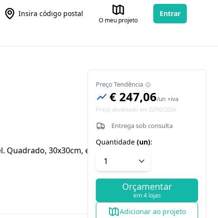
Insira código postal
Entrar
O meu projeto
Preço Tendência
€ 247,06
/
un
+iva
Preço atualizado em 22/02/2026
Entrega sob consulta
Quantidade
(
un
)
:
l. Quadrado, 30x30cm, extraplano,
Orçamentar
em 4 lojas
Adicionar ao projeto