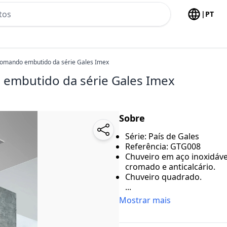
h no header
|
PT
omando embutido da série Gales Imex
embutido da série Gales Imex
Sobre
Série: País de Gales
Referência: GTG008
Chuveiro em aço inoxidáve
cromado e anticalcário.
Chuveiro quadrado.
...
Mostrar mais