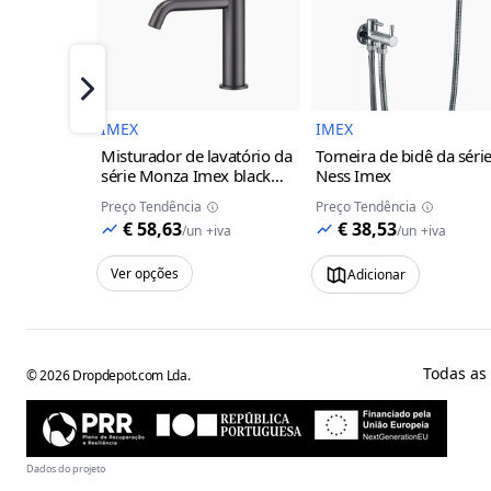
Imagem do Produto
Imagem 
Próximo
IMEX
IMEX
Misturador de lavatório da
Torneira de bidê da séri
série Monza Imex
black
Ness Imex
gun metal
Preço Tendência
Preço Tendência
€ 58,63
€ 38,53
/
un
+iva
/
un
+iva
Ver opções
Adicionar
Todas as
©
2026
Dropdepot.com Lda.
Dados do projeto