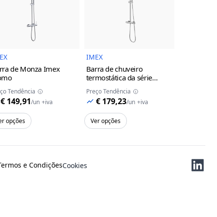
uto
Imagem do Produto
Imagem do Produto
EX
IMEX
IMEX
rra de Monza Imex
Barra de chuveiro
Torneira d
omo
termostática da série
monocoman
Monza Imex
cromo
da série M
ço Tendência
Preço Tendência
Preço Tendên
cinza/cha
€ 149,91
€ 179,23
€ 119,
/
un
+iva
/
un
+iva
er opções
Ver opções
Ver opções
Termos e Condições
Cookies