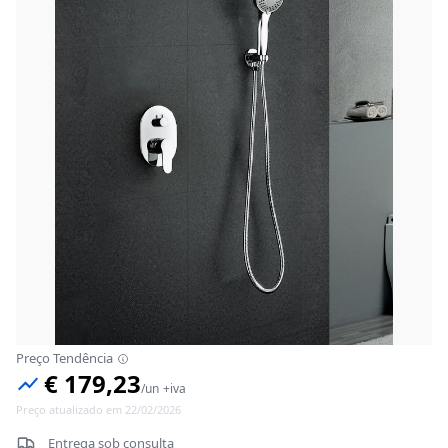
Preço Tendência
€ 179,23
/
un
+iva
Preço atualizado em 22/02/2026
Entrega sob consulta