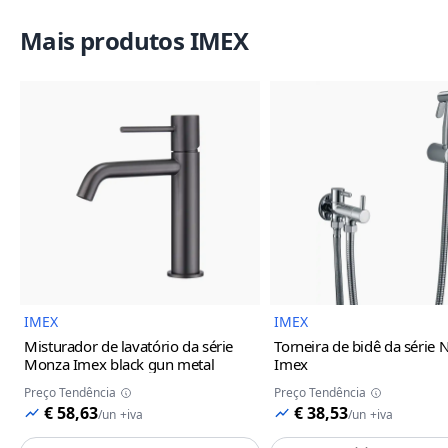
Mais produtos IMEX
Imagem do Produto
Imagem
IMEX
IMEX
Misturador de lavatório da série
Torneira de bidê da série 
Monza Imex
black gun metal
Imex
Preço Tendência
Preço Tendência
€ 58,63
€ 38,53
/
un
+iva
/
un
+iva