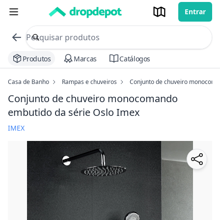
Entrar
commerce search no header
Procurar
Produtos
Marcas
Catálogos
Casa de Banho
Rampas e chuveiros
Conjunto de chuveiro monocoman
Conjunto de chuveiro monocomando
embutido da série Oslo Imex
IMEX