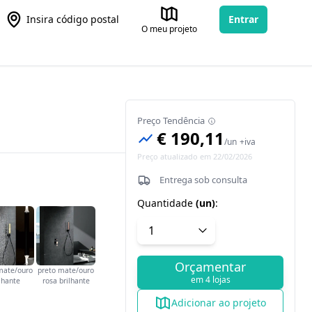
Insira código postal
Entrar
O meu projeto
Preço Tendência
€ 190,11
/
un
+iva
Preço atualizado em 22/02/2026
Entrega sob consulta
Quantidade
(
un
)
:
Orçamentar
mate/ouro
preto mate/ouro
em 4 lojas
lhante
rosa brilhante
Adicionar ao projeto