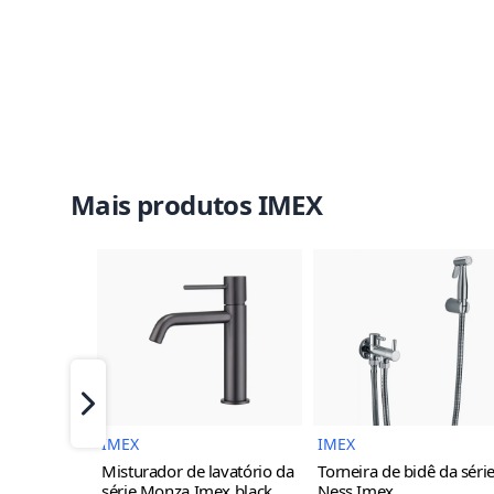
Mais produtos IMEX
Imagem do Produto
Imagem 
Próximo
IMEX
IMEX
Misturador de lavatório da
Torneira de bidê da séri
série Monza Imex
black
Ness Imex