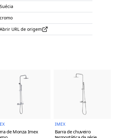
Suécia
cromo
Abrir URL de origem
uto
Imagem do Produto
Imagem do Produto
EX
IMEX
IMEX
rra de Monza Imex
Barra de chuveiro
Torneira d
omo
termostática da série
monocoman