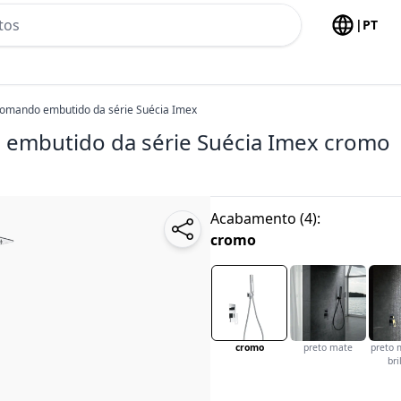
h no header
|
PT
omando embutido da série Suécia Imex
embutido da série Suécia Imex
cromo
Acabamento
(
4
):
cromo
cromo
preto mate
preto 
bri