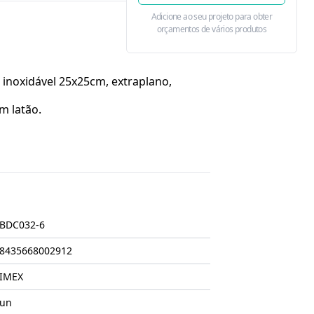
Adicione ao seu projeto para obter
orçamentos de vários produtos
inoxidável 25x25cm, extraplano,
m latão.
BDC032-6
8435668002912
IMEX
un