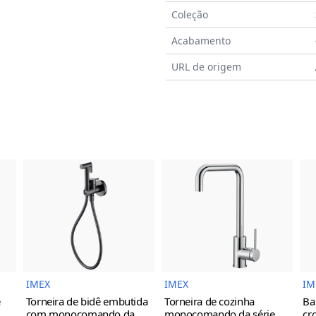
Coleção
Acabamento
URL de origem
do Produto
Imagem do Produto
Imagem do Prod
IMEX
IMEX
IM
e
Torneira de bidê embutida
Torneira de cozinha
Ba
com monocomando da
monocomando da série
cr