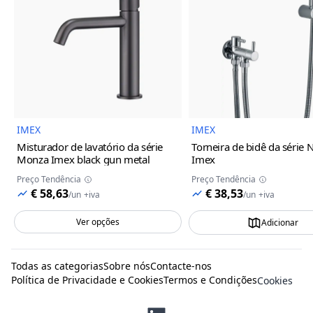
Imagem do Produto
Imagem
IMEX
IMEX
Misturador de lavatório da série
Torneira de bidê da série 
Monza Imex
black gun metal
Imex
Preço Tendência
Preço Tendência
€ 58,63
€ 38,53
/
un
+iva
/
un
+iva
Ver opções
Adicionar
Todas as categorias
Sobre nós
Contacte-nos
Política de Privacidade e Cookies
Termos e Condições
Cookies