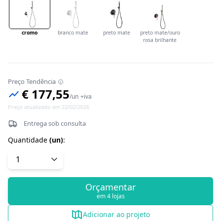
cromo
branco mate
preto mate
preto mate/ouro
rosa brilhante
Preço Tendência
€ 177,55
/
un
+iva
Preço atualizado em 22/02/2026
Entrega sob consulta
Quantidade
(
un
)
:
Orçamentar
em 4 lojas
Adicionar ao projeto