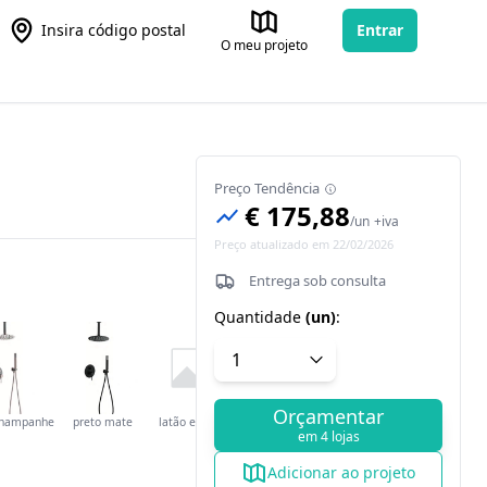
Insira código postal
Entrar
O meu projeto
Preço Tendência
€ 175,88
/
un
+iva
Preço atualizado em 22/02/2026
Entrega sob consulta
Quantidade
(
un
)
:
Orçamentar
champanhe
preto mate
latão escovado
em 4 lojas
Adicionar ao projeto