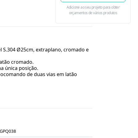
Adicione ao seu projeto para obter
orçamentos de vários produtos
l S.304 Ø25cm, extraplano, cromado e
latão cromado.
 única posição.
ocomando de duas vias em latão
GPQ038