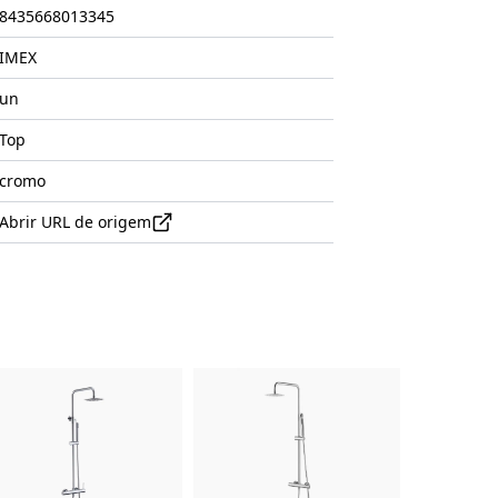
8435668013345
IMEX
un
Top
cromo
Abrir URL de origem
uto
Imagem do Produto
Imagem do Produto