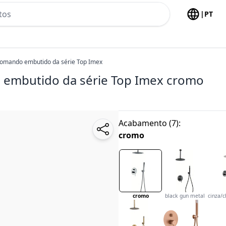
h no header
|
PT
omando embutido da série Top Imex
embutido da série Top Imex
cromo
Acabamento
(
7
):
cromo
cromo
black gun metal
cinza/