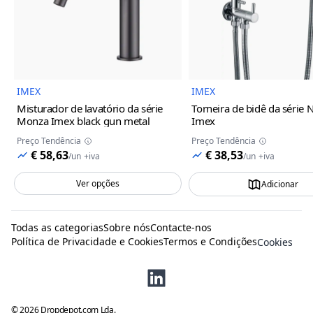
Imagem do Produto
Imagem
IMEX
IMEX
Misturador de lavatório da série
Torneira de bidê da série 
Monza Imex
black gun metal
Imex
Preço Tendência
Preço Tendência
€ 58,63
€ 38,53
/
un
+iva
/
un
+iva
Ver opções
Adicionar
Todas as categorias
Sobre nós
Contacte-nos
Política de Privacidade e Cookies
Termos e Condições
Cookies
©
2026
Dropdepot.com Lda.