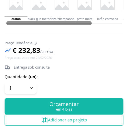
cromo
black gun metal
cinza/champanhe
preto mate
latão escovado
our
Preço Tendência
€ 232,83
/
un
+iva
Preço atualizado em 22/02/2026
Entrega sob consulta
Quantidade
(
un
)
:
Orçamentar
em 4 lojas
Adicionar ao projeto