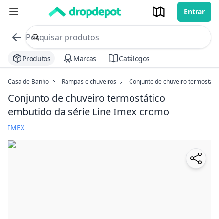
Entrar
commerce search no header
Procurar
Produtos
Marcas
Catálogos
Casa de Banho
Rampas e chuveiros
Conjunto de chuveiro termostáti
Conjunto de chuveiro termostático
embutido da série Line Imex
cromo
IMEX