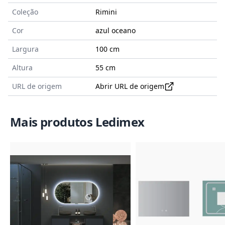
Coleção
Rimini
Cor
azul oceano
Largura
100 cm
Altura
55 cm
URL de origem
Abrir URL de origem
Mais produtos Ledimex
Imagem do Produto
Imagem