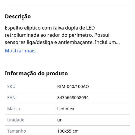
Descrição
Espelho elíptico com faixa dupla de LED
retroiluminada ao redor do perímetro. Possui
sensores liga/desliga e antiembaçante. Inclui um
espelho de aumento de 3x. Tecnologia 3-LED (3000K
Mostrar mais
quente, 4000K neutro e 6500K frio). Armação azul
oceano.
Informação do produto
SKU
RIMI040/100AO
EAN
8435668058094
Marca
Ledimex
Unidade
un
Tamanho
100x55
cm