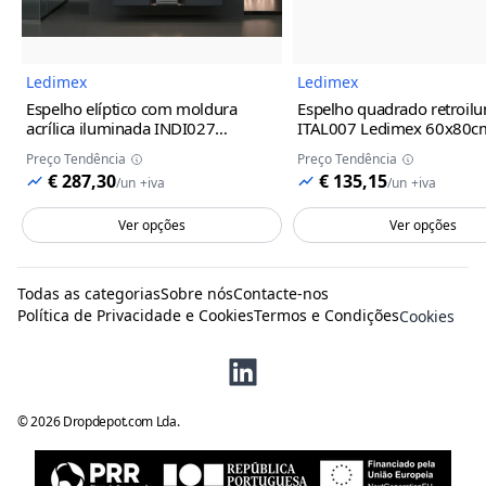
Ledimex
Ledimex
Espelho elíptico com moldura
Espelho quadrado retroil
acrílica iluminada INDI027
ITAL007 Ledimex
60x80c
Ledimex
100x55cm
Preço Tendência
Preço Tendência
€ 287,30
€ 135,15
/
un
+iva
/
un
+iva
Ver opções
Ver opções
Todas as categorias
Sobre nós
Contacte-nos
Política de Privacidade e Cookies
Termos e Condições
Cookies
©
2026
Dropdepot.com Lda.