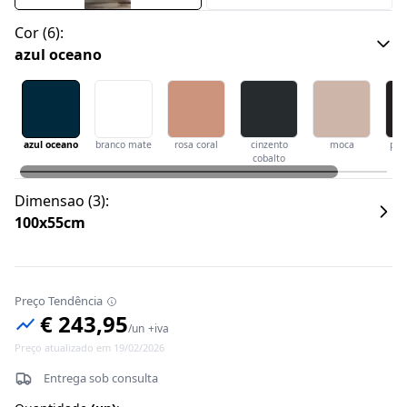
Cor
(
6
):
azul oceano
azul oceano
branco mate
rosa coral
cinzento
moca
pre
cobalto
Dimensao
(
3
):
100x55cm
Preço Tendência
€ 243,95
/
un
+iva
Preço atualizado em 19/02/2026
Entrega sob consulta