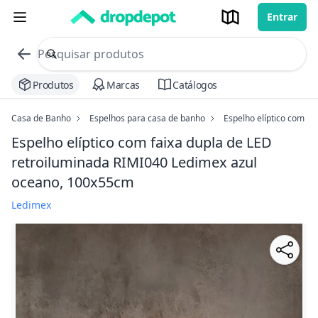
Entrar
commerce search no header
Procurar
Produtos
Marcas
Catálogos
Casa de Banho
Espelhos para casa de banho
Espelho elíptico com f
Espelho elíptico com faixa dupla de LED
retroiluminada RIMI040 Ledimex
azul
oceano, 100x55cm
Ledimex