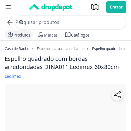
Entrar
commerce search no header
Procurar
Produtos
Marcas
Catálogos
Casa de Banho
Espelhos para casa de banho
Espelho quadrado com
Espelho quadrado com bordas
arredondadas DINA011 Ledimex
60x80cm
Ledimex