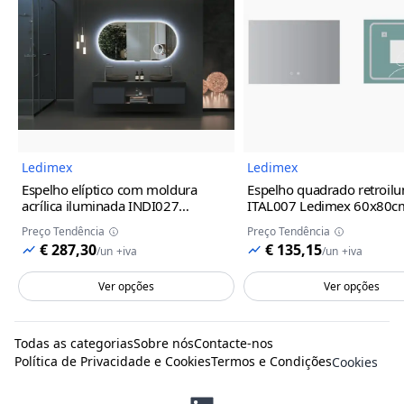
Imagem do Produto
Imagem
Ledimex
Ledimex
Espelho elíptico com moldura
Espelho quadrado retroil
acrílica iluminada INDI027
ITAL007 Ledimex
60x80c
Ledimex
100x55cm
Preço Tendência
Preço Tendência
€ 287,30
€ 135,15
/
un
+iva
/
un
+iva
Ver opções
Ver opções
Todas as categorias
Sobre nós
Contacte-nos
Política de Privacidade e Cookies
Termos e Condições
Cookies