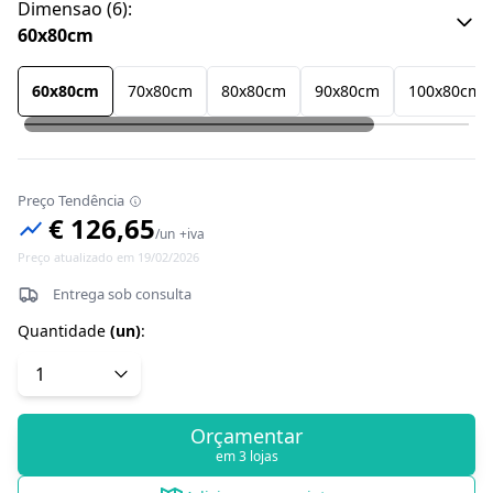
Dimensao
(
6
):
60x80cm
60x80cm
70x80cm
80x80cm
90x80cm
100x80cm
Preço Tendência
€ 126,65
/
un
+iva
Preço atualizado em 19/02/2026
Entrega sob consulta
Quantidade
(
un
)
:
Orçamentar
em 3 lojas