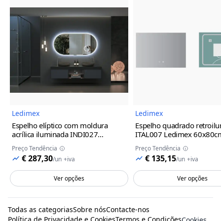
Imagem do Produto
Imagem
Ledimex
Ledimex
Espelho elíptico com moldura
Espelho quadrado retroil
acrílica iluminada INDI027
ITAL007 Ledimex
60x80c
Ledimex
100x55cm
Preço Tendência
Preço Tendência
€ 287,30
€ 135,15
/
un
+iva
/
un
+iva
Ver opções
Ver opções
Todas as categorias
Sobre nós
Contacte-nos
Política de Privacidade e Cookies
Termos e Condições
Cookies