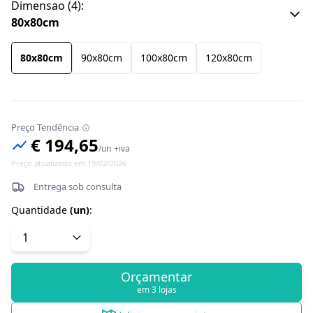
Dimensao
(
4
):
80x80cm
80x80cm
90x80cm
100x80cm
120x80cm
Preço Tendência
€ 194,65
/
un
+iva
Preço atualizado em 19/02/2026
Entrega sob consulta
Quantidade
(
un
)
:
Orçamentar
em 3 lojas