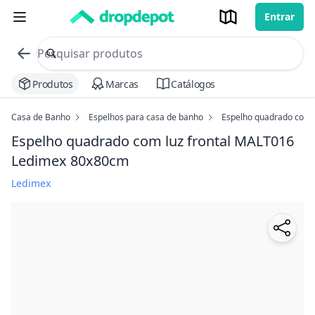
Entrar
commerce search no header
Procurar
Produtos
Marcas
Catálogos
Casa de Banho
Espelhos para casa de banho
Espelho quadrado com 
Espelho quadrado com luz frontal MALT016
Ledimex
80x80cm
Ledimex