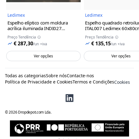
Ledimex
Ledimex
Espelho elíptico com moldura
Espelho quadrado retroil
acrílica iluminada INDI027
ITAL007 Ledimex
60x80c
Ledimex
100x55cm
Preço Tendência
Preço Tendência
€ 287,30
€ 135,15
/
un
+iva
/
un
+iva
Ver opções
Ver opções
Todas as categorias
Sobre nós
Contacte-nos
Política de Privacidade e Cookies
Termos e Condições
Cookies
©
2026
Dropdepot.com Lda.