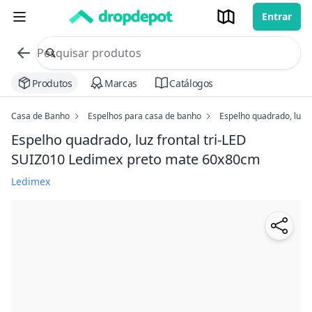
Entrar
commerce search no header
Procurar
Produtos
Marcas
Catálogos
Casa de Banho
Espelhos para casa de banho
Espelho quadrado, luz f
Espelho quadrado, luz frontal tri-LED
SUIZ010 Ledimex preto mate
60x80cm
Ledimex