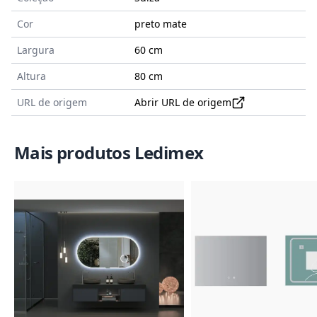
Cor
preto mate
Largura
60 cm
Altura
80 cm
URL de origem
Abrir URL de origem
Mais produtos Ledimex
Imagem do Produto
Imagem