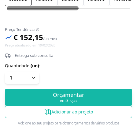
Preço Tendência
€ 152,15
/
un
+iva
Preço atualizado em 19/02/2026
Entrega sob consulta
Quantidade
(
un
)
:
Orçamentar
em 3 lojas
Adicionar ao projeto
Adicione ao seu projeto para obter orçamentos de vários produtos