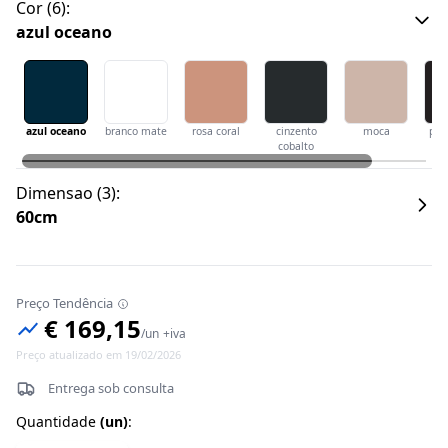
Cor
(
6
):
azul oceano
azul oceano
branco mate
rosa coral
cinzento
moca
pre
cobalto
Dimensao
(
3
):
60cm
Preço Tendência
€ 169,15
/
un
+iva
Preço atualizado em 19/02/2026
Entrega sob consulta
Quantidade
(
un
)
: