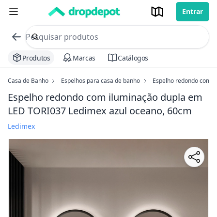
Entrar
commerce search no header
Procurar
Produtos
Marcas
Catálogos
Casa de Banho
Espelhos para casa de banho
Espelho redondo com i
Espelho redondo com iluminação dupla em
LED TORI037 Ledimex
azul oceano, 60cm
Ledimex