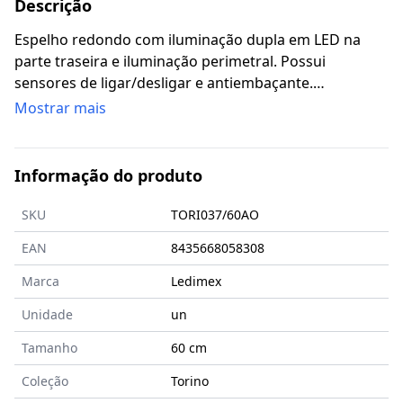
Descrição
Espelho redondo com iluminação dupla em LED na
parte traseira e iluminação perimetral. Possui
sensores de ligar/desligar e antiembaçante.
Tecnologia 3-LED (3000K quente, 4000K neutro e 6500K
Mostrar mais
frio). Armação azul oceano.
Informação do produto
SKU
TORI037/60AO
EAN
8435668058308
Marca
Ledimex
Unidade
un
Tamanho
60
cm
Coleção
Torino