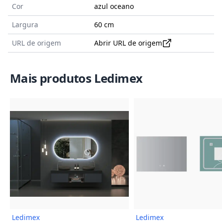
Cor
azul oceano
Largura
60 cm
URL de origem
Abrir URL de origem
Mais produtos Ledimex
Imagem do Produto
Imagem
Ledimex
Ledimex