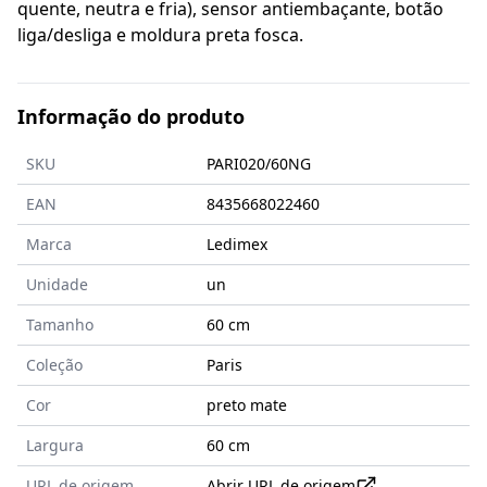
quente, neutra e fria), sensor antiembaçante, botão
liga/desliga e moldura preta fosca.
Informação do produto
SKU
PARI020/60NG
EAN
8435668022460
Marca
Ledimex
Unidade
un
Tamanho
60
cm
Coleção
Paris
Cor
preto mate
Largura
60 cm
URL de origem
Abrir URL de origem