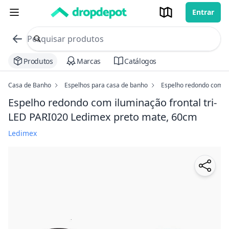
Entrar
commerce search no header
Procurar
Produtos
Marcas
Catálogos
Casa de Banho
Espelhos para casa de banho
Espelho redondo com il
Espelho redondo com iluminação frontal tri-
LED PARI020 Ledimex
preto mate, 60cm
Ledimex