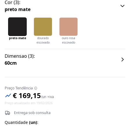
Cor
(
3
):
preto mate
preto mate
dourado
ouro rosa
escovado
escovado
Dimensao
(
3
):
60cm
Preço Tendência
€ 169,15
/
un
+iva
Preço atualizado em 19/02/2026
Entrega sob consulta
Quantidade
(
un
)
: