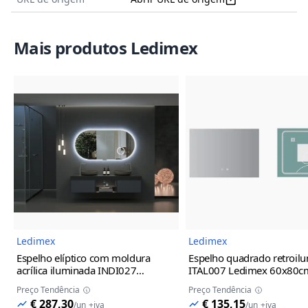
Mais produtos Ledimex
Imagem do Produto
Imagem
Ledimex
Ledimex
Espelho elíptico com moldura
Espelho quadrado retroil
acrílica iluminada INDI027
ITAL007 Ledimex
60x80c
Ledimex
100x55cm
Preço Tendência
Preço Tendência
€ 287,30
€ 135,15
/
un
+iva
/
un
+iva