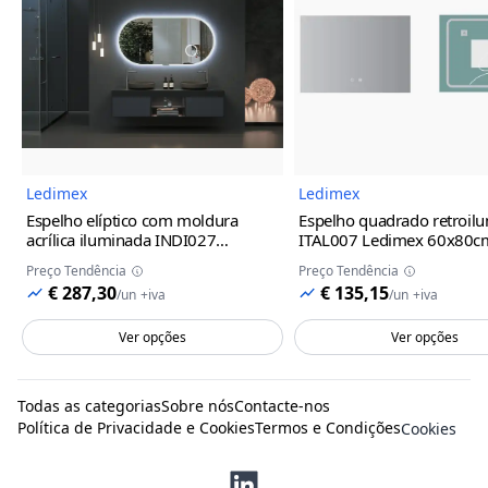
Imagem do Produto
Imagem
Ledimex
Ledimex
Espelho elíptico com moldura
Espelho quadrado retroil
acrílica iluminada INDI027
ITAL007 Ledimex
60x80c
Ledimex
100x55cm
Preço Tendência
Preço Tendência
€ 287,30
€ 135,15
/
un
+iva
/
un
+iva
Ver opções
Ver opções
Todas as categorias
Sobre nós
Contacte-nos
Política de Privacidade e Cookies
Termos e Condições
Cookies