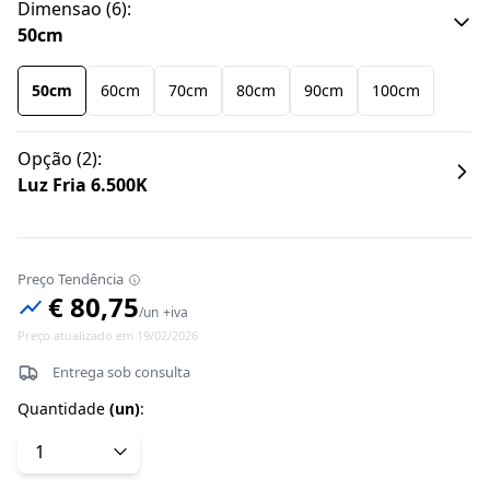
Dimensao
(
6
):
50cm
50cm
60cm
70cm
80cm
90cm
100cm
Opção
(
2
):
Luz Fria 6.500K
Preço Tendência
€ 80,75
/
un
+iva
Preço atualizado em 19/02/2026
Entrega sob consulta
Quantidade
(
un
)
: